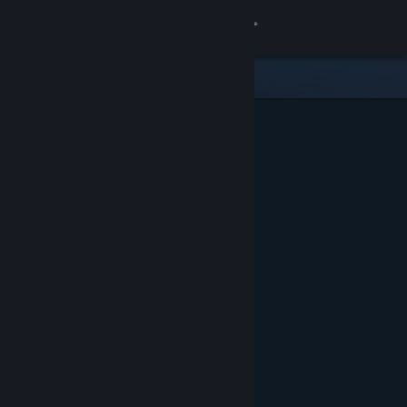
Σύνδεση
Κατάστημα
Κοινότητα
Σχετικά
Υποστήριξη
Αλλαγή γλώσσας
Αποκτήστε την εφαρμογή Steam για κινητές συσκευές
Προβολή ιστοσελίδας για υπολογιστές