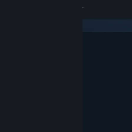
Se connecter
Magasin
Communauté
À propos
Support
Changer la langue
Télécharger l'application mobile Steam
Voir version ordi. du site