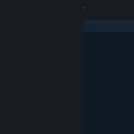
Войти
Магазин
Сообщество
Информация
Поддержка
Изменить язык
Скачать мобильное приложение Steam
Полная версия