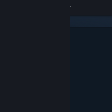
Kirjaudu sisään
Kauppa
Yhteisö
Tietoa
Tuki
Vaihda kieli
Hanki Steam-mobiilisovellus
Näytä työpöytäsivusto