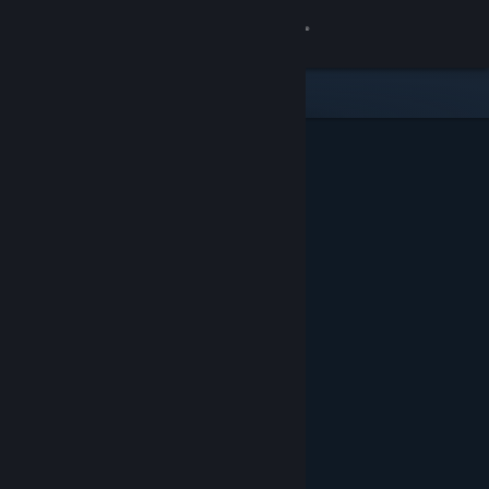
Iniciar sesión
Tienda
Comunidad
Acerca de
Soporte
Cambiar idioma
Descargar Steam Mobile
Ver versión clásica