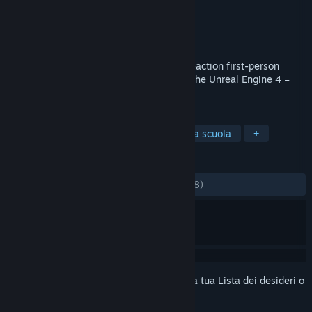
Sviluppatore
TacByte
Editore
TacByte
Rilasciato
19 dic 2019
Tactical Operations is a round based fast-action first-person
shooter with classic controls. Built using the Unreal Engine 4 –
Welcome to TO4!
ETICHETTE
Free-to-Play
Sparatutto
Vecchia scuola
+
RECENSIONI
DI SEMPRE:
Perlopiù positive
(74% di 278)
Accedi
per aggiungere questo articolo alla tua Lista dei desideri o
per ignorarlo.