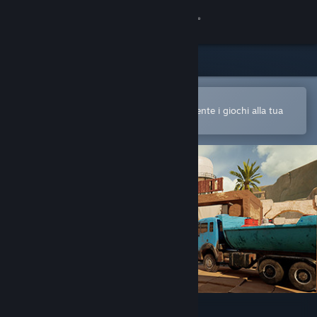
Accedi
Negozio
Comunità
Apri nell'app mobile di Steam
Per acquistare o aggiungere facilmente i giochi alla tua
Lista dei desideri
Informazioni
Assistenza
Cambia la lingua
Ottieni l'app mobile di Steam
Visualizza il sito web per desktop
TO4: Tactical Operations