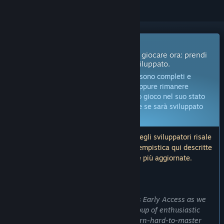
Gioco in accesso anticipato
Ottieni l'accesso immediato e inizia a giocare ora: prendi
parte a questo gioco mentre viene sviluppato.
Nota:
i giochi in accesso anticipato non sono completi e
potrebbero subire modifiche in futuro, oppure rimanere
incompleti. Se non vuoi giocare a questo gioco nel suo stato
attuale, ti conviene aspettare per vedere se sarà sviluppato
ulteriormente.
Altre informazioni
Nota: l'ultimo aggiornamento da parte degli sviluppatori risale
a più di 3 anni fa. Le informazioni e la tempistica qui descritte
dagli sviluppatori potrebbero non essere più aggiornate.
COSA DICONO GLI SVILUPPATORI:
Perché l'accesso anticipato?
“We chose to make Tactical Operations Early Access as we
are not a big studio. We are a small group of enthusiastic
gamers who like those old, easy-to-learn-hard-to-master