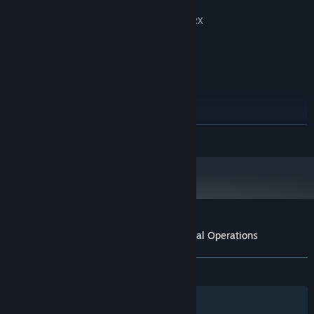
8 GB RAM
PAMĚŤ:
Geforce GTX 2060ti / AMD RX
GRAFICKÁ KARTA:
5700XT
Verze 12
DIRECTX:
Širokopásmové připojení k internetu
PŘIPOJENÍ:
55 GB volného místa
PEVNÝ DISK:
DOPORUČENÉ:
Vyžaduje 64bitový procesor a operační systém
Windows 11
OS:
ZJISTIT VÍCE
Intel Core i5-14600k / Ryzen 7
PROCESOR:
5800X3D
16 GB RAM
PAMĚŤ:
Geforce GTX 5070 / AMD RX
GRAFICKÁ KARTA:
9070
Verze 12
DIRECTX:
Širokopásmové připojení k internetu
PŘIPOJENÍ:
Uživatelské recenze produktu TO4: Tactical Operations
55 GB volného místa
PEVNÝ DISK:
Informace o recenzích
Vaše předvolby
VŠECHNY:
Spíše kladné
(74 % z 278)
Filtry
Vaše jazyky