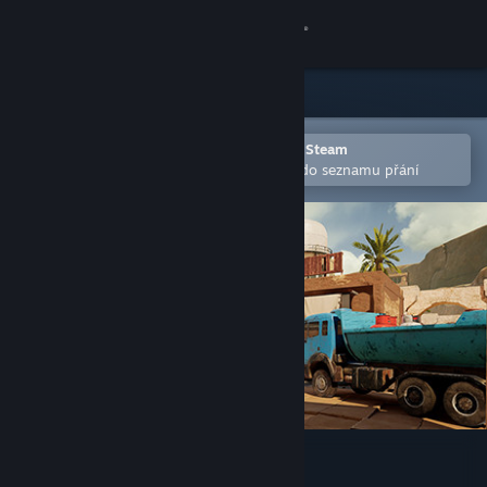
Přihlásit se
Obchod
Komunita
Otevřete v mobilní aplikaci služby Steam
Pro snazší zakoupení nebo přidání do seznamu přání
Informace
Podpora
Změnit jazyk
Mobilní aplikace služby Steam
Desktopová verze stránky
TO4: Tactical Operations