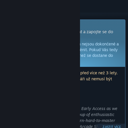
Hra s předběžným přístupem
Získejte okamžitý přístup, začněte hrát a zapojte se do
vývoje této hry.
Poznámka:
Hry s předběžným přístupem nejsou dokončené a
během vývoje se mohou, ale nemusí změnit. Pokud Vás tedy
tato hra nyní nezaujala, zkuste počkat, než se dostane do
další fáze vývoje.
Více informací zde
Poznámka: K poslední aktualizaci došlo před více než 3 lety.
Informace a plány zde popisované vývojáři už nemusí být
aktuální.
ZPRÁVA OD VÝVOJÁŘŮ:
Proč předběžný přístup?
„We chose to make Tactical Operations Early Access as we
are not a big studio. We are a small group of enthusiastic
gamers who like those old, easy-to-learn-hard-to-master
online shooter games. Let's call them "Arcade Shooters" for
ZJISTIT VÍCE