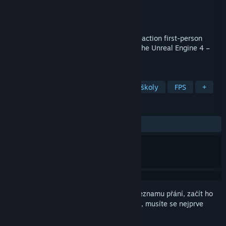
Vývojář
TacByte
Vydavatel
TacByte
Vydání
19. pro. 2019
Tactical Operations is a round based fast-action first-person
shooter with classic controls. Built using the Unreal Engine 4 –
Welcome to TO4!
ZNAČKY
Free to play
Střílečky
Ze staré školy
FPS
+
RECENZE
VŠECHNY:
Spíše kladné
(74 % z 278)
Abyste si mohli tento produkt přidat do seznamu přání, začít ho
sledovat nebo ho zařadit mezi ignorované, musíte se nejprve
přihlásit
.