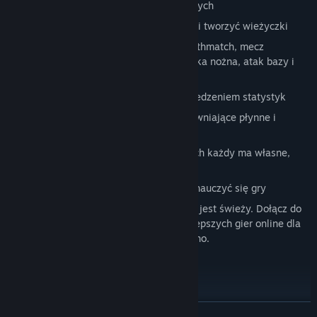
maskowanie, wabiki, ściany i wiele innych
Możesz dołączyć do członków drużyny i tworzyć wieżyczki
Wiele trybów gry, takich jak: mecz deathmatch, mecz
drużynowy, zdobycie flagi, murawa, piłka nożna, atak bazy i
setki specjalnych wydarzeń
Automatyczne ligi ze szczegółowym śledzeniem statystyk
Bardzo wysokie szybkości klatek zapewniające płynne i
wciągające wrażenia
Niestandardowe strefy i areny, z których każdy ma własne,
unikalne ustawienia
Oddana społeczność, która pomoże ci nauczyć się gry
Nawet dzisiaj Subspace Continuum wciąż jest świeży. Dołącz do
nas i odkryj, dlaczego jest to jedna z najlepszych gier online dla
wielu graczy, jakie kiedykolwiek stworzono.
SKRÓCONA INSTRUKCJA OBSŁUGI
Aby skonfigurować swój profil:
Kliknij przycisk PROFILE
ROZWIŃ