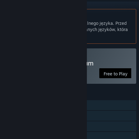
Polski język nie jest obsługiwany
Ten produkt nie obsługuje twojego lokalnego języka. Przed
zakupem zapoznaj się z listą obsługiwanych języków, która
znajduje się poniżej.
Graj w Subspace Continuum
Free to Play
FUNKCJE
MMO
PvP przez internet
Kooperacja przez internet
Wieloplatformowa wieloosobowa