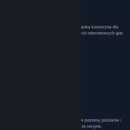
ZDNet
Tytuł:
Subspace Continuum
Gatunek:
Akcja
,
Rekreacyjne
,
Niezależne
,
MMO
,
Strategie
,
Free
to Play
O tej grze
Data wydania:
3 lipca 2015
Subspace Continuum to legendarna strzelanka kosmiczna dla
wielu graczy i jedna z najdłużej działających internetowych gier
akcji na świecie. Czemu?
CECHY
Szybka i wciągająca walka
Reagujące kontrole na statku
Prosty, czysty interfejs
Aktywna społeczność
100% za darmo
Utrzymywany przez graczy, dla graczy!
DETALE
Różnorodne bronie i narzędzia, w tym: 4 poziomy pocisków i
bomb, miny, odpychające pola sił, zdjęcia seryjne,