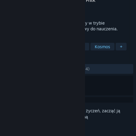
Producent
Virgin Interactive Entertainment
,
PriitK
Wydawca
Subspace Continuum
Wydano
3 lipca 2015
Darmowa gra internetowa dla wielu graczy w trybie
wieloosobowym. Szybki, wciągający i łatwy do nauczenia.
TAGI
Free to Play
MMO
Rekreacyjne
Kosmos
+
RECENZJE
W OGÓLE:
Bardzo pozytywne
(87% z 634)
Zaloguj się
, aby dodać tę pozycję do listy życzeń, zacząć ją
obserwować lub oznaczyć jako ignorowaną