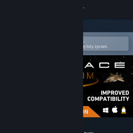
Zaloguj się
Sklep
Społeczność
Otwórz w aplikacji mobilnej Steam,
aby łatwo kupić lub dodać do swojej listy życzeń.
Informacje
Wsparcie
Zmień język
Pobierz aplikację mobilną Steam
Wersja przeglądarkowa
Subspace Continuum