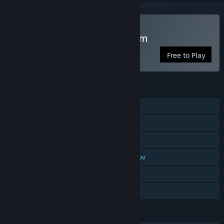
Παίξτε Subspace Continuum
Free to Play
ΧΑΡΑΚΤΗΡΙΣΤΙΚΆ
MMO
Διαδικτυακό PvP
Διαδικτυακό συνεργατικό
Πολλών παικτών μεταξύ πλατφορμών
Στατιστικά
Κοινή Χρήση
ΓΛΏΣΣΕΣ