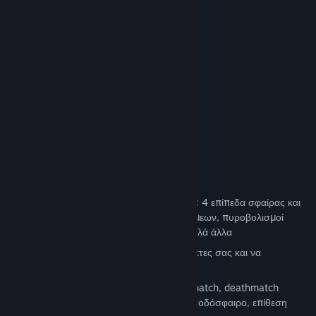
κόσμο. Γιατί;
ΧΑΡΑΚΤΗΡΙΣΤΙΚΑ
Γρήγορη και εθιστική μάχη
Ανταποκριτικοί έλεγχοι πλοίων
Μια απλή, καθαρή διασύνδεση
Μια ενεργή κοινότητα
100% δωρεάν
Διατηρείται από παίκτες, για παίκτες!
ΛΕΠΤΟΜΕΡΙΕΣ
Μια ποικιλία όπλων και εργαλείων, όπως: 4 επίπεδα σφαίρας και
βόμβες, ορυχεία, απωθητικά πεδία δυνάμεων, πυροβολισμοί
έκρηξης, μανδύα, κράχτες, τοίχοι και πολλά άλλα
Μπορείτε να επισυνάψετε στους συμπαίκτες σας και να
δημιουργήσετε πυργίσκους
Πολλοί τρόποι παιχνιδιού, όπως: deathmatch, deathmatch
ομάδας, σύλληψη της σημαίας, τύρφη, ποδόσφαιρο, επίθεση