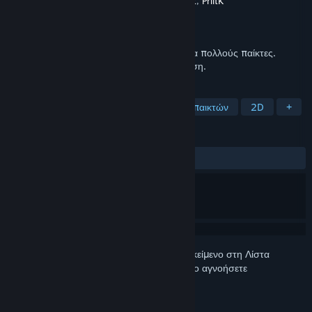
Δημιουργός
Virgin Interactive Entertainment
,
PriitK
Εκδότης
Subspace Continuum
Κυκλοφορία
3 Ιουλ 2015
Δωρεάν online παιχνίδι διαστημοπλοίων για πολλούς παίκτες.
Γρήγορη, εθιστική και εύκολη στην εκμάθηση.
ΕΤΙΚΈΤΕΣ
Δωρεάν για παίξιμο
Μαζικό πολλών παικτών
2D
+
ΚΡΙΤΙΚΈΣ
ΌΛΕΣ:
Πολύ θετικές
(87% από 634)
Συνδεθείτε
για να προσθέσετε αυτό το αντικείμενο στη Λίστα
Επιθυμιών σας, να το ακολουθήσετε ή να το αγνοήσετε