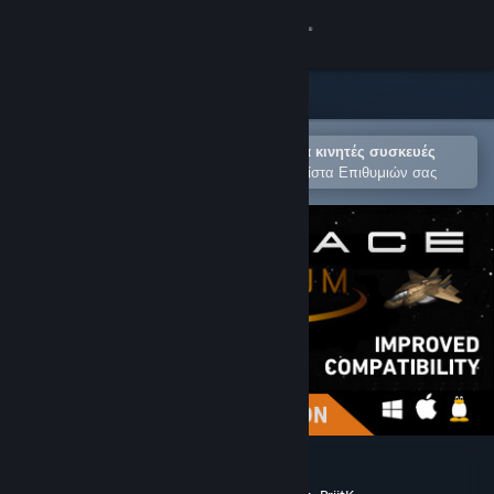
Σύνδεση
Κατάστημα
Κοινότητα
Άνοιγμα στην εφαρμογή Steam για κινητές συσκευές
Για εύκολη αγορά ή προσθήκη στη Λίστα Επιθυμιών σας
Σχετικά
Υποστήριξη
Αλλαγή γλώσσας
Αποκτήστε την εφαρμογή Steam για κινητές συσκευές
Προβολή ιστοσελίδας για υπολογιστές
Subspace Continuum