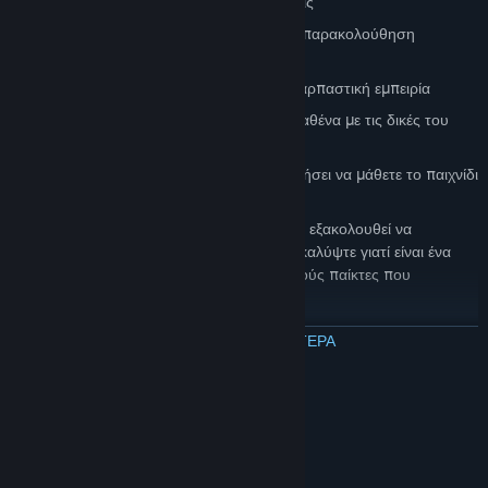
βάσης και εκατοντάδες ειδικές εκδηλώσεις
Αυτόματα πρωταθλήματα με λεπτομερή παρακολούθηση
στατιστικών στοιχείων
Πολύ υψηλά καρέ για μια ομαλή και συναρπαστική εμπειρία
Προσαρμοσμένες ζώνες και αρένες, το καθένα με τις δικές του
μοναδικές ρυθμίσεις του πλοίου
Αφιερωμένη κοινότητα που θα σας βοηθήσει να μάθετε το παιχνίδι
Ακόμα και σήμερα, το SubspaceContinuum εξακολουθεί να
αισθάνεται φρέσκο. Ελάτε μαζί μας και ανακαλύψτε γιατί είναι ένα
από τα καλύτερα online παιχνίδια για πολλούς παίκτες που
δημιουργήθηκαν ποτέ.
ΔΙΑΒΑΣΤΕ ΠΕΡΙΣΣΟΤΕΡΑ
ΟΔΗΓΟΣ ΓΡΗΓΟΡΗΣ ΕΚΚΙΝΗΣΗΣ
Για να ρυθμίσετε το προφίλ σας:
Κάντε κλικ στο κουμπί PROFILE
Απαιτήσεις συστήματος
Πληκτρολογήστε ένα μοναδικό όνομα στο πλαίσιο PlayerName
ΕΛΆΧΙΣΤΕΣ:
Πληκτρολογήστε έναν μοναδικό κωδικό πρόσβασης στο πλαίσιο
Windows XP
ΛΕΙΤΟΥΡΓΙΚΌ ΣΎΣΤΗΜΑ *:
Password
Intel 2 Duo
ΕΠΕΞΕΡΓΑΣΤΉΣ: