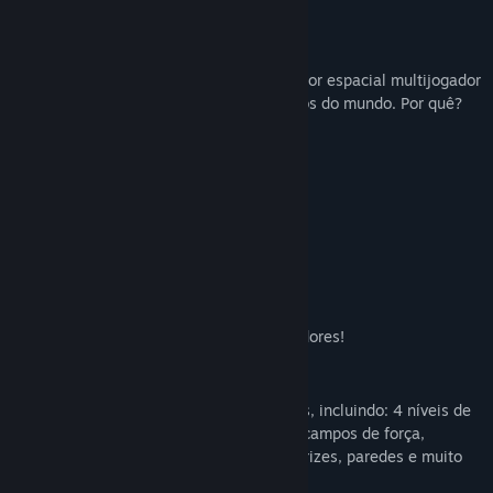
Gênero:
Ação
,
Casual
,
Indie
,
Multijogador Massivo
,
Estratégia
,
Gratuitos para Jogar
Sobre este jogo
Data de lançamento:
3/jul./2015
Subspace Continuum é um lendário atirador espacial multijogador
e um dos jogos de ação online mais longos do mundo. Por quê?
CARACTERÍSTICAS
Combate rápido e viciante
Controles de navio responsivos
Uma interface simples e limpa
Uma comunidade ativa
100% grátis
Mantido pelos jogadores, para os jogadores!
DETALHES
Uma variedade de armas e ferramentas, incluindo: 4 níveis de
balas e bombas, minas, repelentes de campos de força,
disparos de explosão, cloaking, chamarizes, paredes e muito
mais.