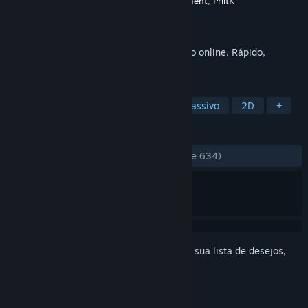
Desenvolvedor
Virgin Interactive Entertainment
,
PriitK
Distribuidora
Subspace Continuum
Lançado:
3/jul./2015
Jogo de nave espacial multiplayer gratuito online. Rápido,
viciante e fácil de aprender.
MARCADORES
Gratuito para Jogar
Multijogador Massivo
2D
+
ANÁLISES
DESDE O INÍCIO:
Muito positivas
(87% de 634)
Inicie a sessão
para adicionar este item à sua lista de desejos,
segui-lo ou ignorá-lo