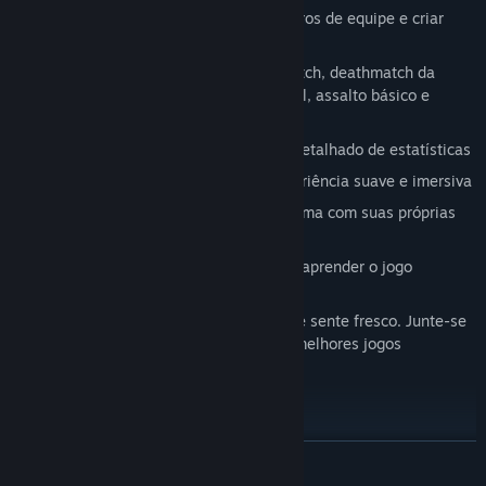
Você pode anexar aos seus companheiros de equipe e criar
torres
Muitos modos de jogo, como: deathmatch, deathmatch da
equipe, captura a bandeira, turf, futebol, assalto básico e
centenas de eventos especiais
Ligas automáticas com rastreamento detalhado de estatísticas
Framedates muito altos para uma experiência suave e imersiva
Zonas e arenas personalizadas, cada uma com suas próprias
configurações de navio exclusivas
Comunidade dedicada que o ajudará a aprender o jogo
Ainda hoje, Subspace Continuum ainda se sente fresco. Junte-se
a nós e descubra por que este é um dos melhores jogos
multiplayer online já criados.
GUIA RÁPIDO
Para configurar seu perfil:
SAIBA MAIS
Clique no botão PROFILE