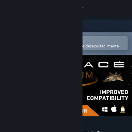
Iniciar sessão
Loja
Comunidade
Abra no aplicativo móvel do Steam
para comprar ou adicionar à lista de desejos facilmente
Sobre
Suporte
Alterar idioma
Baixe o aplicativo móvel do Steam
Ver versão para computadores
Subspace Continuum