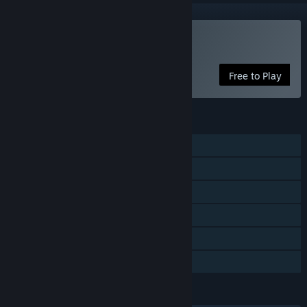
Spil Subspace Continuum
Free to Play
FUNKTIONER
MMO
Online PvP
Online co-op
Multiplayer på tværs af platforme
Statistik
Familiedeling
SPROG