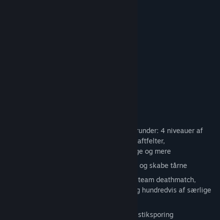
FUNKTIONER
Hurtig og vanedannende kamp
Responsive skibskontrol
En enkel, ren grænseflade
Et aktivt fællesskab
100% fri
Vedligeholdt af spillere, for spillere!
DETALJER
En bred vifte af våben og værktøjer, herunder: 4 niveauer af
kugler og bomber, miner, afstødende kraftfelter,
sprængbilleder, cloaking, decoys, vægge og mere
Du kan vedhæfte dine holdkammerater og skabe tårne
Mange spiltilstande, som: deathmatch, team deathmatch,
fange flag, turf, fodbold, base angreb og hundredvis af særlige
arrangementer
Automatiske ligaer med detaljeret statistiksporing