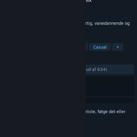
Udvikler
Virgin Interactive Entertainment
,
PriitK
Udgiver
Subspace Continuum
Udgivet
3. juli 2015
Gratis online multiplayer rumskib spil. Hurtig, vanedannende og
nem at lære.
TAGS
Gratis at spille
Massiv multiplayer
Casual
+
ANMELDELSER
GENNEM TIDERNE:
Meget positive
(87% ud af 634)
Log på
for at føje dette emne til din ønskeliste, følge det eller
markere det som ignoreret