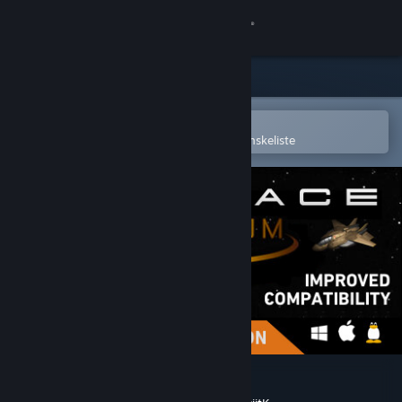
Log på
Butik
Fællesskab
Åbn i Steam-mobilappen
for nemt at købe og tilføje til din ønskeliste
Om
Support
Skift sprog
Hent Steam-mobilappen
Vis desktop-webside
Subspace Continuum