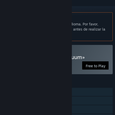
No disponible en Español de España
Este artículo no está disponible en tu idioma. Por favor,
consulta la lista de idiomas disponibles antes de realizar la
compra.
Jugar a «Subspace Continuum»
Free to Play
CARACTERÍSTICAS
Multijugador masivo
JcJ en línea
Cooperativo en línea