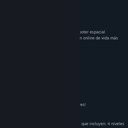
gameplay.”
ZDNet
Título:
Subspace Continuum
Género:
Acción
,
Casual
,
Indie
,
Multijugador masivo
,
Estrategia
,
Free to Play
Acerca de este juego
Fecha de lanzamiento:
3 JUL 2015
Subspace Continuum es un legendario shooter espacial
multijugador y uno de los juegos de acción online de vida más
larga del mundo. ¿Por qué?
CARACTERISTICAS
Combate rápido y adictivo
Controles de nave receptivos
Una interfaz simple y limpia
Una comunidad activa
100% gratis
¡Mantenido por jugadores, para jugadores!
DETALLES
Una variedad de armas y herramientas, que incluyen: 4 niveles