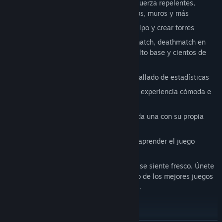
de balas y bombas, minas, campos de fuerza repelentes,
disparos de ráfagas, camuflaje, señuelos, muros y más
Puedes unirte a tus compañeros de equipo y crear torres
Muchos modos de juego, como: deathmatch, deathmatch en
equipo, capturar la bandera, fútbol, ​​asalto base y cientos de
eventos especiales
Ligas automáticas con seguimiento detallado de estadísticas
Frase de fotogramas muy alta para una experiencia cómoda e
inmersiva
Zonas y escenarios personalizados, cada una con su propia
configuración de nave única
Comunidad dedicada que te ayudará a aprender el juego
Incluso hoy, Subspace Continuum todavía se siente fresco. Únete
a nosotros y descubre por qué este es uno de los mejores juegos
en línea creados para jugadores múltiples.
GUÍA DE INICIO RÁPIDO
Para configurar tu perfil: