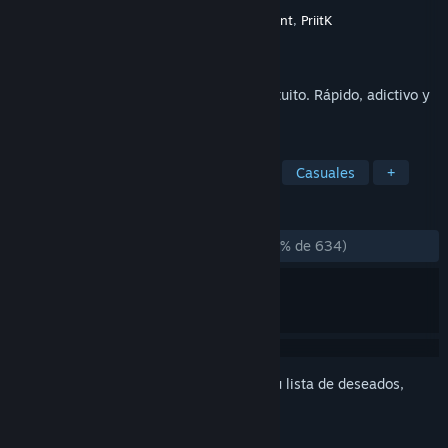
Desarrollador
Virgin Interactive Entertainment
,
PriitK
Editor
Subspace Continuum
Lanzado el
3 JUL 2015
Juego de naves multijugador en línea gratuito. Rápido, adictivo y
fácil de aprender.
ETIQUETAS
Free to Play
Multijugador masivo
Casuales
+
RESEÑAS
DESDE EL PRINCIPIO:
Muy positivas
(87 % de 634)
Inicia sesión
para añadir este artículo a tu lista de deseados,
seguirlo o marcarlo como ignorado.