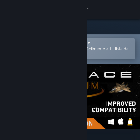
Iniciar sesión
Tienda
Comunidad
Abrir en la aplicación Steam Mobile
para comprar o añadir contenido fácilmente a tu lista de
deseados
Acerca de
Soporte
Cambiar idioma
Descargar Steam Mobile
Ver versión clásica
Subspace Continuum