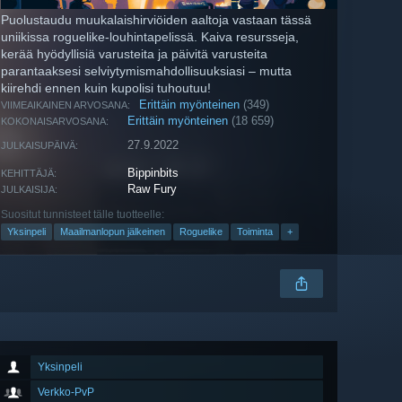
Puolustaudu muukalaishirviöiden aaltoja vastaan tässä
uniikissa roguelike-louhintapelissä. Kaiva resursseja,
kerää hyödyllisiä varusteita ja päivitä varusteita
parantaaksesi selviytymismahdollisuuksiasi – mutta
kiirehdi ennen kuin kupolisi tuhoutuu!
Erittäin myönteinen
(349)
VIIMEAIKAINEN ARVOSANA:
Erittäin myönteinen
(18 659)
KOKONAISARVOSANA:
27.9.2022
JULKAISUPÄIVÄ:
Bippinbits
KEHITTÄJÄ:
Raw Fury
JULKAISIJA:
Suositut tunnisteet tälle tuotteelle:
Yksinpeli
Maailmanlopun jälkeinen
Roguelike
Toiminta
+
Yksinpeli
Verkko-PvP