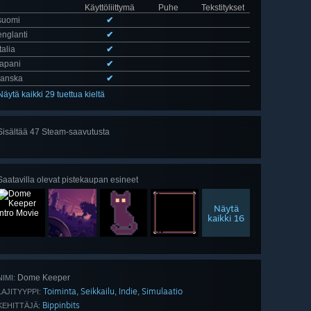
Käyttöliittymä
Puhe
Tekstitykset
suomi
✔
englanti
✔
italia
✔
japani
✔
ranska
✔
Näytä kaikki 29 tuettua kieltä
Sisältää 47 Steam-saavutusta
Näytä
kaikki 47
Saatavilla olevat pistekaupan esineet
Näytä
kaikki 16
Dome Keeper
NIMI:
Toiminta
Seikkailu
Indie
Simulaatio
,
,
,
LAJITYYPPI:
Bippinbits
KEHITTÄJÄ: