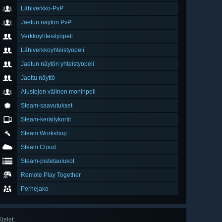
Lähiverkko-PvP
Jaetun näytön PvP
Verkkoyhteistyöpeli
Lähiverkkoyhteistyöpeli
Jaetun näytön yhteistyöpeli
Jaettu näyttö
Alustojen välinen moninpeli
Steam-saavutukset
Steam-keräilykortit
Steam Workshop
Steam Cloud
Steam-pistetaulukot
Remote Play Together
Perhejako
Kielet
: