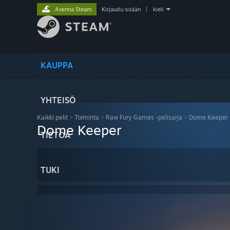
Asenna Steam
Kirjaudu sisään
|
kieli
KAUPPA
YHTEISÖ
Kaikki pelit
>
Toiminta
>
Raw Fury Games -pelisarja
>
Dome Keeper
Dome Keeper
TIETOA
TUKI