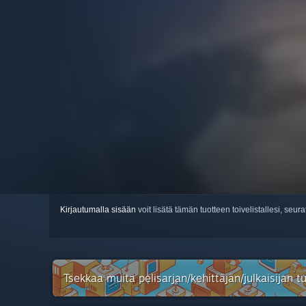
Kirjautumalla sisään
voit lisätä tämän tuotteen toivelistallesi, seura
Tsekkaa muita pelisarjan/kehittäjän/julkaisijan 