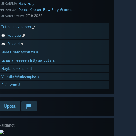
Raw Fury
JULKAISIJA:
Dome Keeper
Raw Fury Games
,
PELISARJA:
27.9.2022
JULKAISUPÄIVÄ:
Tutustu sivustoon
YouTube
Discord
Näytä päivityshistoria
Lisää aiheeseen liittyviä uutisia
Näytä keskustelut
Vieraile Workshopissa
Etsi ryhmiä
Upota
Palkinnot