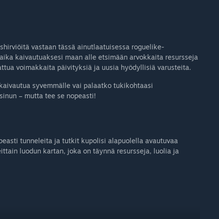
hirviöitä vastaan tässä ainutlaatuisessa roguelike-
aika kaivautuaksesi maan alle etsimään arvokkaita resursseja
vattua voimakkaita päivityksiä ja uusia hyödyllisiä varusteita.
 kaivautua syvemmälle vai palaatko tukikohtaasi
inun – mutta tee se nopeasti!
easti tunneleita ja tutkit kupolisi alapuolella avautuvaa
ttain luodun kartan, joka on täynnä resursseja, luolia ja