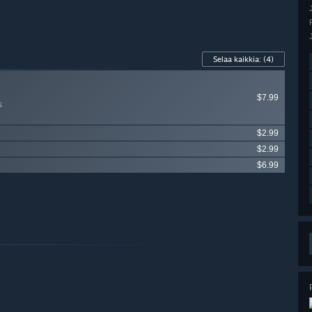
Selaa kaikkia:
(4)
$7.99
s
$2.99
$2.99
$6.99