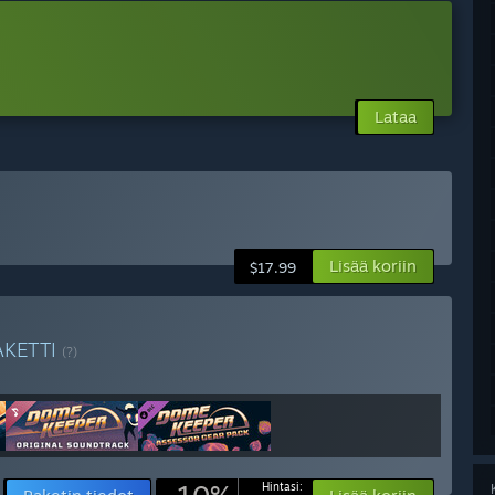
Lataa
Lisää koriin
$17.99
AKETTI
(?)
Hintasi: