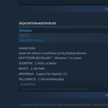
L
Järjestelmävaatimukset
Windows
macOS
SteamOS + Linux
VÄHINTÄÄN:
Vaatii 64-bittisen suorittimen ja käyttöjärjestelmän
Windows 7 or newer
KÄYTTÖJÄRJESTELMÄ *:
2.5Ghz or better
SUORITIN:
2 GB RAM
MUISTI:
Support for OpenGL 3.3
GRAFIIKKA:
1 GB kiintolevytilaa
TALLENNUS:
Puolusta
SUOSITUS:
Suojaa kupoliasi käyttämällä sen tehokkaita aseita hirviöaa
Vaatii 64-bittisen suorittimen ja käyttöjärjestelmän
vihollistyyppejä, jotka lähestyvät ilmasta ja maasta – j
4 GB RAM
MUISTI:
L
1.1.24 alkaen Steam-asiakasohjelma tukee vain Windows 10:tä j
*
© Copyright 2022-2026 Raw Fury AB. Developed by Bippinbits. Published by