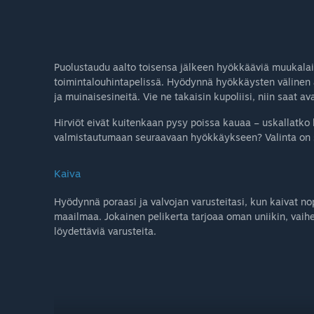
Puolustaudu aalto toisensa jälkeen hyökkääviä muukalais
toimintalouhintapelissä. Hyödynnä hyökkäysten välinen 
ja muinaisesineitä. Vie ne takaisin kupoliisi, niin saat a
Hirviöt eivät kuitenkaan pysy poissa kauaa – uskallatko
valmistautumaan seuraavaan hyökkäykseen? Valinta on s
Kaiva
Hyödynnä poraasi ja valvojan varusteitasi, kun kaivat nop
maailmaa. Jokainen pelikerta tarjoaa oman uniikin, vaihei
löydettäviä varusteita.