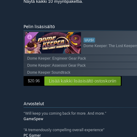
Näytä kaikki 10 myyntipakettia.
Pelin lisäsisältö
UUSI
Dome Keeper: The Lost Keeper
Dome Keeper: Engineer Gear Pack
Dome Keeper: Assessor Gear Pack
Dome Keeper Soundtrack
Lisää kaikki lisäsisältö ostoskoriin
$20.96
Arvostelut
“Will keep you coming back for more. And more.”
GameSpew
“A tremendously compelling overall experience”
PC Gamer