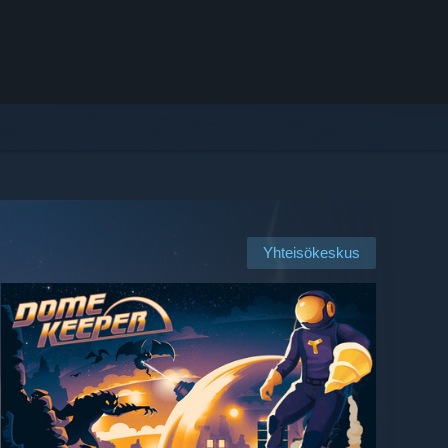
Yhteisökeskus