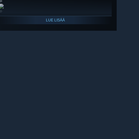
🔎
🔎
LUE LISÄÄ