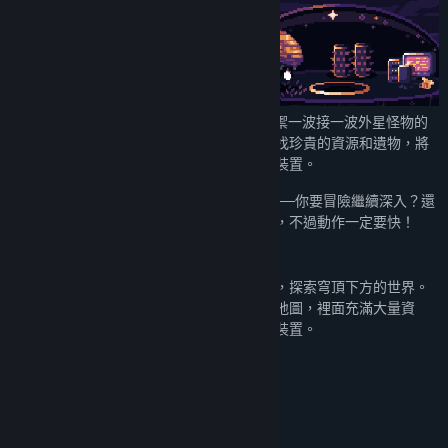
走進獨樹一格的類Rogue採礦動作遊戲，抵禦一波接一波外星怪物的
攻擊。把握攻擊的間隔時間朝地底深掘，尋找珍貴的資源和遺物，將
它們運回穹頂來解鎖強力升級項目和實用新裝置。
不過源源不斷的怪物大軍很快就會捲土重來──你要冒險繼續深入？還
是返回基地準備應戰？選擇權掌握在你手中，不過動作一定要快！
利用你的鑽頭和守護者裝備來快速挖掘隧道，探索穹頂下方的世界。
每一趟冒險都有著獨一無二、由程式生成的地圖，裡面充滿大量資
源、待探索的洞穴，以及等著你取得的額外裝置。