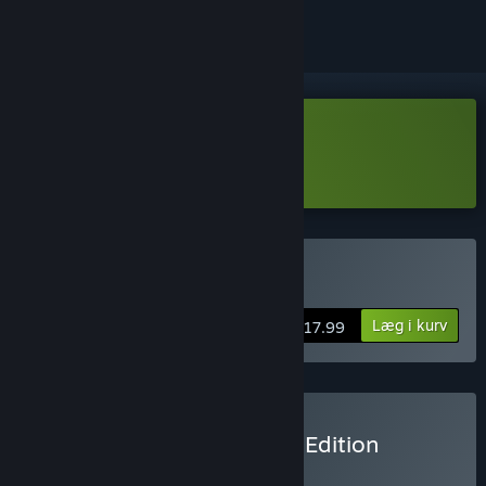
Download Dome Keeper Demo
Læs mere
om denne demo
Køb Dome Keeper
Læg i kurv
$17.99
Køb Dome Keeper Deluxe Edition
BUNDT
(?)