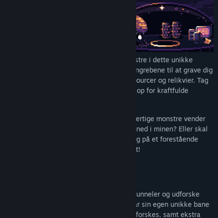
Forsvar dig mod horder af fremmede monstre i dette unikke
roguelike-actionspil. Brug tiden mellem angrebene til at grave dig
under jorden på jagt efter værdifulde ressourcer og relikvier. Tag
dem med tilbage til din kuppel for at låse op for kraftfulde
opgraderinger og nyttige nye gadgets.
Men det varer ikke længe, før de ubarmhjertige monstre vender
tilbage – skal du risikere at grave dybere ned i minen? Eller skal
du vende tilbage til basen og forberede dig på et forestående
angreb? Valget er dit, men træf det hurtigt!
Grav
Brug dit bor og udstyr til hurtigt at grave tunneler og udforske
dybderne under din kuppel. Hver runde har sin egen unikke bane
fyldt med ressourcer og huler, der skal udforskes, samt ekstra