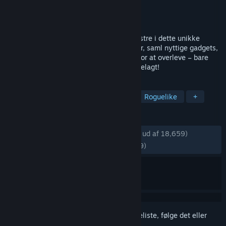
Udvikler
Bippinbits
Udgiver
Raw Fury
Udgivet
27. sep. 2022
Forsvar dig mod horder af fremmede monstre i dette unikke
roguelike-actionspil. Grav efter ressourcer, saml nyttige gadgets,
og opgrader udstyr for at øge chancerne for at overleve – bare
skynd dig tilbage, før din kuppel bliver ødelagt!
TAGS
Singleplayer
Post-apokalyptisk
Roguelike
+
ANMELDELSER
GENNEM TIDERNE:
Meget positive
(92% ud af 18,659)
SENESTE:
Meget positive
(93% ud af 349)
Log på
for at føje dette emne til din ønskeliste, følge det eller
markere det som ignoreret