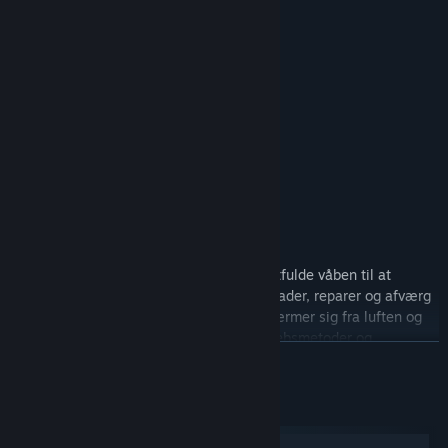
gadgets, der skal skaffes.
Forsvar
Beskyt din kuppel ved at bruge dens kraftfulde våben til at
forsvare dig mod horder af monstre. Opgrader, reparer og afværg
en række forskellige typer fjender, der nærmer sig fra luften og
jorden, hver med deres egne unikke angrebsmetoder og
LÆS MERE
bevægelsesmønstre.
Systemkrav
Windows