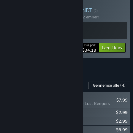
Køb Mines & Monsters
BUNDT
(?)
Køb dette bundt for at spare 10% på alle 2 emner!
Din pris:
-10%
Bundtinformation
Læg i kurv
$34.18
Se alle 10 bundter.
Indhold til dette spil
Gennemse alle
(4)
NYT
$7.99
Dome Keeper: The Lost Keepers
Dome Keeper: Engineer Gear Pack
$2.99
Dome Keeper: Assessor Gear Pack
$2.99
Dome Keeper Soundtrack
$6.99