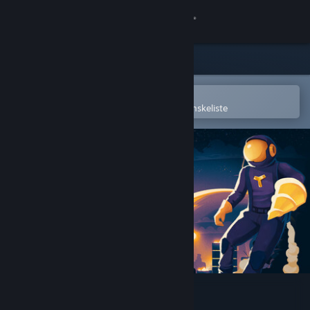
Log på
Butik
Fællesskab
Åbn i Steam-mobilappen
for nemt at købe og tilføje til din ønskeliste
Om
Support
Skift sprog
Hent Steam-mobilappen
Vis desktop-webside
Dome Keeper