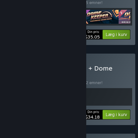
Køb dette bundt for at spare 10% på alle 5 emner!
Din pris:
-10%
Bundtinformation
Læg i kurv
$35.05
Køb Kingdom Two Crowns + Dome
Keeper
BUNDT
(?)
Køb dette bundt for at spare 10% på alle 2 emner!
Din pris:
-10%
Bundtinformation
Læg i kurv
$34.18