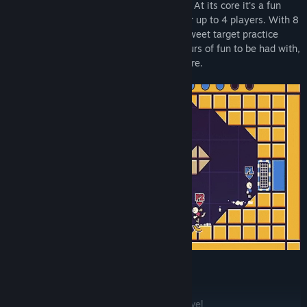
who like chaotic local multiplayer games. At its core it's a fun
little soccer game with simple controls for up to 4 players. With 8
cool multiplayer arenas and a short but sweet target practice
mode for solo players, there's already hours of fun to be had with,
with more content to be added in the future.
⚽Update #3 out now! ⚽
Added new extra large "Stadium XL" level