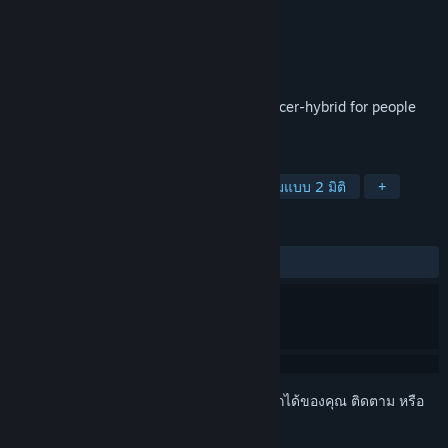
Antti Kolehmainen
ผู้พัฒนา
Parta Games Oy
ผู้จัดจำหน่าย
วางจำหน่ายแล้ว
16 ต.ค. 2020
⚽ Nonsense Soccer ⚽ is a platformer-soccer-hybrid for people
who like chaotic local multiplayer games
แท็ก
เล่นระหว่างการพัฒนา
เกมแพลตฟอร์มแบบ 2 มิติ
+
บทวิจารณ์
ตลอดกาล:
4 บทวิจารณ์จากผู้ใช้
()
เข้าสู่ระบบ
เพื่อเพิ่มผลิตภัณฑ์นี้ลงในสิ่งที่อยากได้ของคุณ ติดตาม หรือ
ทำเครื่องหมายเป็นถูกละเว้น