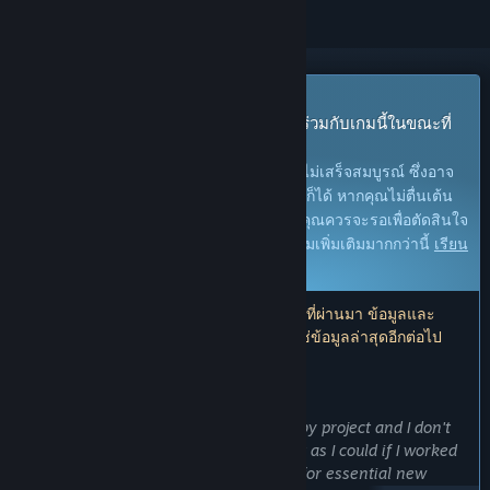
เกมระหว่างการพัฒนา
เข้าถึงก่อนใครและเริ่มเล่นได้ทันที มีส่วนร่วมกับเกมนี้ในขณะที่
กำลังพัฒนา
หมายเหตุ:
เกมที่อยู่ในระหว่างการพัฒนายังไม่เสร็จสมบูรณ์ ซึ่งอาจ
จะมีหรืออาจจะไม่มีการเปลี่ยนแปลงเพิ่มเติมก็ได้ หากคุณไม่ตื่นเต้น
กับการเล่นในช่วงสถานะปัจจุบันของเกมนี้ คุณควรจะรอเพื่อตัดสินใจ
ในกรณีที่เกมมีความคืบหน้าในการพัฒนาเกมเพิ่มเติมมากกว่านี้
เรียน
รู้เพิ่มเติม
หมายเหตุ: ผู้พัฒนาอัปเดตครั้งล่าสุดเมื่อ 4 ปีที่ผ่านมา ข้อมูลและ
กำหนดเวลาที่ผู้พัฒนาอธิบายไว้ที่นี่อาจไม่ใช่ข้อมูลล่าสุดอีกต่อไป
สิ่งที่ผู้พัฒนาต้องการจะบอก:
เหตุใดจึงเป็นช่วงระหว่างการพัฒนา?
“Nonsense Soccer is currently my hobby project and I don't
have as much time to locally playtest it as I could if I worked
on it full time. I also have lots of ideas for essential new