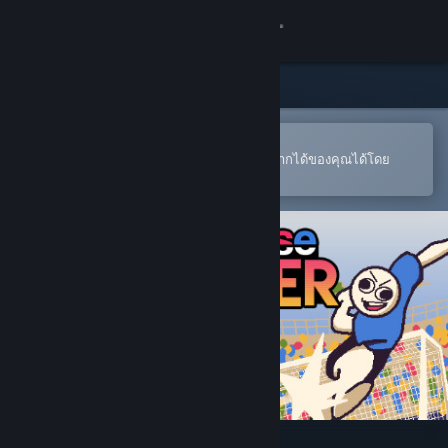
เข้าสู่ระบบ
ร้านค้า
ชุมชน
เปิดในแอป Steam แบบพกพา
หากต้องการสั่งซื้อหรือเพิ่มลงในสิ่งที่อยากได้ของคุณได้โดย
สะดวก
เกี่ยวกับ
ฝ่ายสนับสนุน
เปลี่ยนภาษา
รับแอป Steam แบบพกพา
ชมเว็บไซต์สำหรับเดสก์ท็อป
Nonsense Soccer