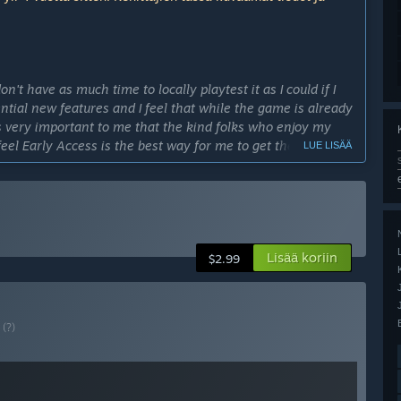
't have as much time to locally playtest it as I could if I
sential new features and I feel that while the game is already
It's very important to me that the kind folks who enjoy my
feel Early Access is the best way for me to get the game in
LUE LISÄÄ
 with valuable feedback, if they so choose, and help me
 -vaiheessa?
s these things take a bit longer but I strongly feel it's quite
 product" as soon as the end of 2025. This is subject to change
Lisää koriin
$2.99
cess -versiosta?
isual and audio and lots of more content in the form of new
I
(?)
s.
ond major update for the game, with a reasonable amount of
y up to 4 players, includes keyboard and controller support