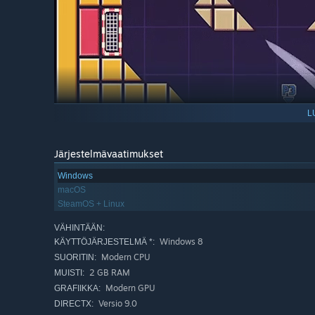
L
Järjestelmävaatimukset
⚽Update #3 out now! ⚽
Windows
macOS
Added new extra large "Stadium XL" level
SteamOS + Linux
Added new player indicators when players go out of c
VÄHINTÄÄN:
Windows 8
KÄYTTÖJÄRJESTELMÄ *:
Added high scores to Target Practice mode
Modern CPU
SUORITIN:
Added basic stat collecting
2 GB RAM
MUISTI:
Added support for 21:9 resolution
Modern GPU
GRAFIIKKA:
Versio 9.0
DIRECTX:
Changed the app icon