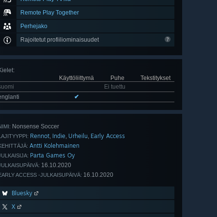
Remote Play Together
Perhejako
Rajoitetut profiiliominaisuudet
Kielet
:
Käyttöliittymä
Puhe
Tekstitykset
suomi
Ei tuettu
englanti
✔
Nonsense Soccer
NIMI:
Rennot
Indie
Urheilu
Early Access
,
,
,
LAJITYYPPI:
Antti Kolehmainen
KEHITTÄJÄ:
Parta Games Oy
JULKAISIJA:
16.10.2020
JULKAISUPÄIVÄ:
16.10.2020
EARLY ACCESS -JULKAISUPÄIVÄ:
Bluesky
X