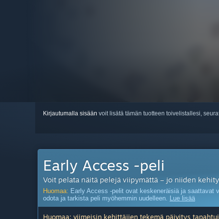
Kirjautumalla sisään
voit lisätä tämän tuotteen toivelistallesi, seura
Early Access -peli
Voit pelata näitä pelejä viipymättä – jo niiden kehit
Huomaa:
Early Access -pelit ovat keskeneräisiä ja saattavat v
odota ja tarkista peli myöhemmin uudelleen.
Lue lisää
Huomaa: viimeisin kehittäjien tekemä päivitys tapahtui 