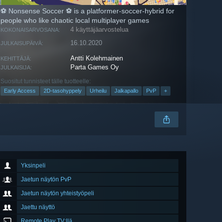
⚽ Nonsense Soccer ⚽ is a platformer-soccer-hybrid for
people who like chaotic local multiplayer games
4 käyttäjäarvostelua
KOKONAISARVOSANA:
16.10.2020
JULKAISUPÄIVÄ:
Antti Kolehmainen
KEHITTÄJÄ:
Parta Games Oy
JULKAISIJA:
Suositut tunnisteet tälle tuotteelle:
Early Access
2D-tasohyppely
Urheilu
Jalkapallo
PvP
+
Yksinpeli
Jaetun näytön PvP
Jaetun näytön yhteistyöpeli
Jaettu näyttö
Remote Play TV:llä