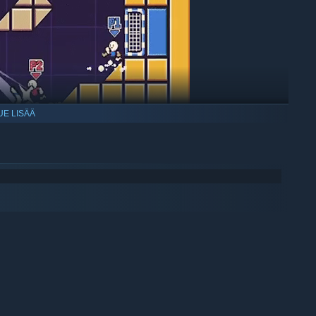
UE LISÄÄ
amera bounds (in XL levels)