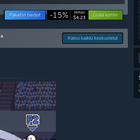
 mode. It could be called a fully fledged small game already.
-15%
Hintasi:
Paketin tiedot
Lisää koriin
$4.23
nt and features. Price will most likely also change when the
 about any price changes and communicate those changes
ta
Katso kaikki keskustelut
an fix design issues, bugs and the like. I'm interested in
yers improve and adjust the game so that the experience
d players. Planned update roadmaps will be posted in