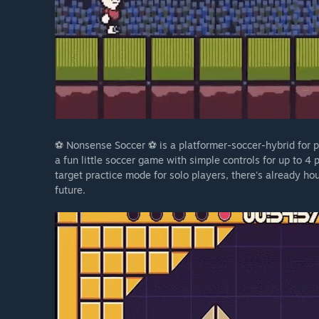
⚽ Nonsense Soccer ⚽ is a platformer-soccer-hybrid for pe
a fun little soccer game with simple controls for up to 4
target practice mode for solo players, there's already ho
future.