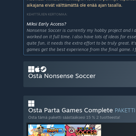
aikajana eivät välttämättä ole enää ajan tasalla.
KEHITTÄJIEN KERTOMAA:
Miksi Early Access?
Nonsense Soccer is currently my hobby project and I don
worked on it full time. I also have lots of ideas for es
quite fun, it needs the extra effort to be truly great. 
games get the best experience from the final game. I 
the hands of enthusiastic players who can provide me
make the best game I can with my limited resources.
Miten kauan peli tulee arviolta olemaan Early Access
Osta Nonsense Soccer
My release plan is not set in stone and as hobby project
possible to finish a set of features I can call a "final
as the game develops further.
Millä tavoin lopullinen versio tulee eroamaan Early Ac
The final game will include more polished gameplay, v
Osta Parta Games Complete
PAKETT
arenas, balls, cosmetics and possibly new game mode
Osta tämä paketti säästääksesi 15 % 2 tuotteesta!
Mikä on Early Access -version tila tällä hetkellä?
As of writing, the first early access build is the sec
polish. The local multiplayer mode is fully playable b