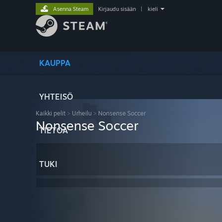
Asenna Steam
Kirjaudu sisään
|
kieli
KAUPPA
YHTEISÖ
Kaikki pelit
>
Urheilu
>
Nonsense Soccer
Nonsense Soccer
TIETOA
TUKI