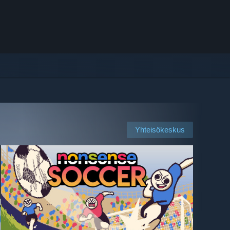
Yhteisökeskus