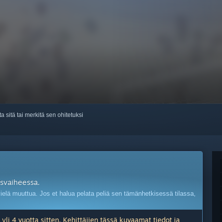
ta sitä tai merkitä sen ohitetuksi
ysvaiheessa.
ielä muuttua. Jos et halua pelata peliä sen tämänhetkisessä tilassa,
yli 4 vuotta sitten. Kehittäjien tässä kuvaamat tiedot ja