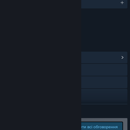
Підтримуваних мов: 1
Вміст
Містить інтерактивні елементи
Взаємодія в мережі
ПОСИЛАННЯ Й ВІДОМОСТІ
Переглянути центр спільноти
Bluesky
X
YouTube
Переглянути історію оновлень
ЧИТАТИ ДАЛІ
Читати пов’язані новини
Повідомляйте про
Переглянути всі обговорення