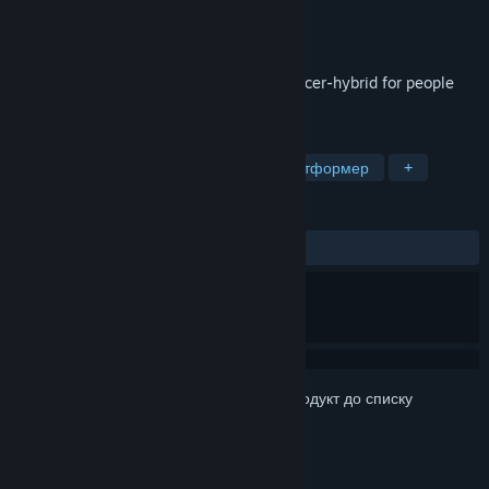
Розробник
Antti Kolehmainen
Видавець
Parta Games Oy
Дата виходу
16 жовт. 2020
⚽ Nonsense Soccer ⚽ is a platformer-soccer-hybrid for people
who like chaotic local multiplayer games
ПОЗНАЧКИ
Дочасний доступ
Двовимірний платформер
+
РЕЦЕНЗІЇ
ЗА ВЕСЬ ЧАС:
Рецензій: 4
()
Увійдіть до акаунта
, щоби додати цей продукт до списку
бажаного чи позначити як ігнорований.