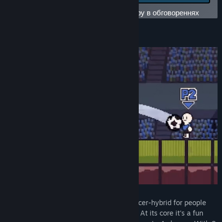
помилки та
Перейти до обговорень
залишайте свої відгуки на цю гру в обговореннях
Знайти групи спільноти
Про цю гру
Назва:
Nonsense Soccer
Жанр:
Казуальні ігри
,
Інді
,
Спорт
,
Дочасний доступ
Дата виходу:
16 жовт. 2020
Дата випуску в дочасному доступі:
16 жовт. 2020
⚽ Nonsense Soccer ⚽ is a platformer-soccer-hybrid for people
who like chaotic local multiplayer games. At its core it's a fun