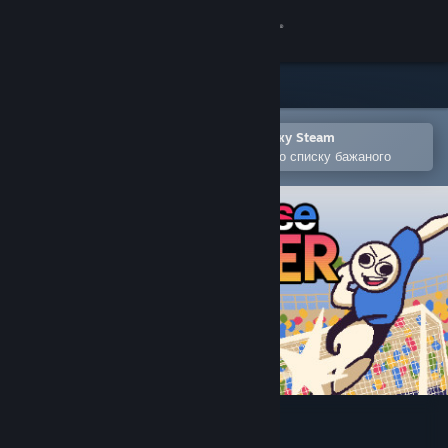
Увійти
Крамниця
Спільнота
Відкрити в мобільному застосунку Steam
Щоби легко придбати або додати до списку бажаного
Інформація
Підтримка
Змінити мову
Завантажити мобільний застосунок Steam
Переглянути повну версію
Nonsense Soccer