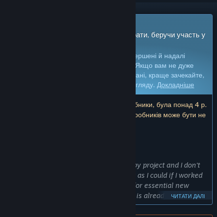
Гра з дочасним доступом
Отримайте доступ і відразу почніть грати, беручи участь у
процесі розробки.
Увага:
ігри з дочасним доступом не завершені й надалі
можуть як істотно змінюватися, так і ні. Якщо вам не дуже
кортить грати в цю гру в її поточному стані, краще зачекайте,
доки вона не набуде довершенішого вигляду.
Докладніше
Увага: остання зміна, яку внесли розробники, була понад 4 р.
тому. Інформація та хронологія від розробників може бути не
актуальна.
ЩО БАЖАЮТЬ СКАЗАТИ РОЗРОБНИКИ:
Чому дочасний доступ?
«Nonsense Soccer is currently my hobby project and I don't
have as much time to locally playtest it as I could if I worked
on it full time. I also have lots of ideas for essential new
features and I feel that while the game is already quite fun, it
ЧИТАТИ ДАЛІ
needs the extra effort to be truly great. It's very important to
me that the kind folks who enjoy my games get the best