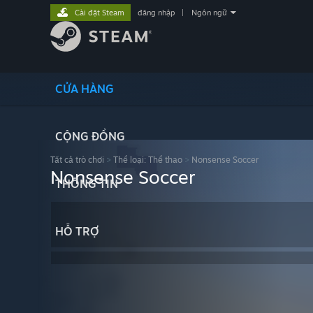
Cài đặt Steam
đăng nhập
|
Ngôn ngữ
CỬA HÀNG
CỘNG ĐỒNG
Tất cả trò chơi
>
Thể loại: Thể thao
>
Nonsense Soccer
Nonsense Soccer
THÔNG TIN
HỖ TRỢ