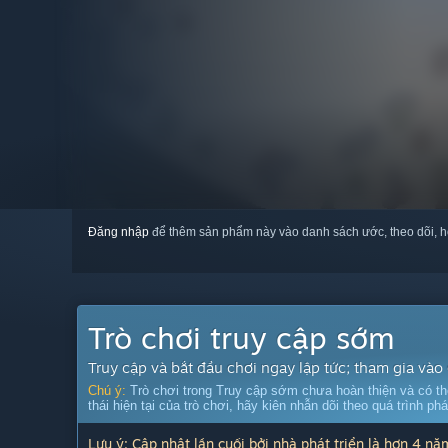
Đăng nhập
để thêm sản phẩm này vào danh sách ước, theo dõi, h
Trò chơi truy cập sớm
Truy cập và bắt đầu chơi ngay lập tức; tham gia vào 
Chú ý:
Trò chơi trong Truy cập sớm chưa hoàn thiện và có th
thái hiện tại của trò chơi, hãy kiên nhẫn dõi theo quá trình phá
Lưu ý: Cập nhật lần cuối bởi nhà phát triển là hơn 4 năm