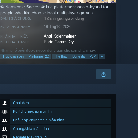
⚽ Nonsense Soccer ⚽ is a platformer-soccer-hybrid for
people who like chaotic local multiplayer games
4 đánh giá người dùng
ĐÁNH GIÁ CHUNG:
16 Thg10, 2020
NGÀY PHÁT HÀNH:
Antti Kolehmainen
NHÀ PHÁT TRIỂN:
Parta Games Oy
NHÀ PHÁT HÀNH:
Nhãn phổ biến được người dùng gán cho sản phẩm này:
Truy cập sớm
Platformer 2D
Thể thao
Bóng đá
PvP
+
Chơi đơn
PvP chung/chia màn hình
Phối hợp chung/chia màn hình
Chung/chia màn hình
Remote Play trên TV