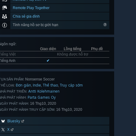
Remote Play Together
Chia sẻ gia đình
Tính năng hồ sơ bị giới hạn
Ngôn ngữ
:
Giao diện
Lồng tiếng
Phụ đề
Tiếng Việt
Không được hỗ trợ
Tiếng Anh
✔
Nonsense Soccer
TỰA SẢN PHẨM:
Đơn giản
Indie
Thể thao
Truy cập sớm
,
,
,
THỂ LOẠI:
Antti Kolehmainen
NHÀ PHÁT TRIỂN:
Parta Games Oy
NHÀ PHÁT HÀNH:
16 Thg10, 2020
NGÀY PHÁT HÀNH:
16 Thg10, 2020
NGÀY PHÁT HÀNH TRUY CẬP SỚM:
Bluesky
X