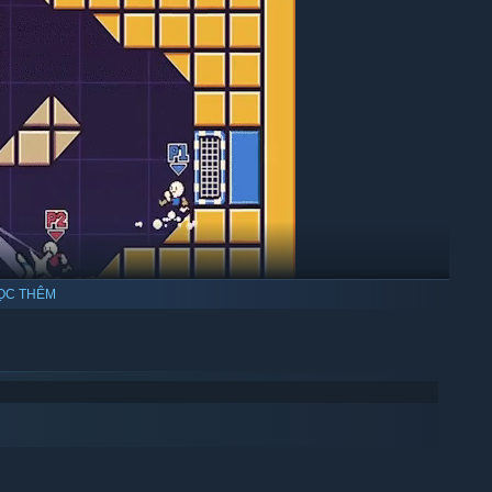
ỌC THÊM
amera bounds (in XL levels)