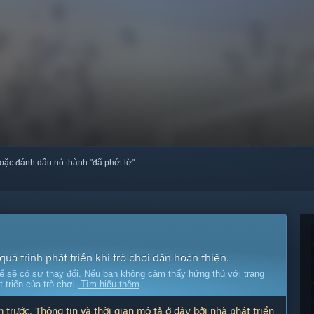
oặc đánh dấu nó thành "đã phớt lờ"
quá trình phát triển khi trò chơi dần hoàn thiện.
ể sẽ có sự thay đổi. Nếu bạn không cảm thấy hứng thú với trạng
t triển của trò chơi.
Tìm hiểu thêm
 trước. Thông tin và thời gian mô tả ở đây bởi nhà phát triển