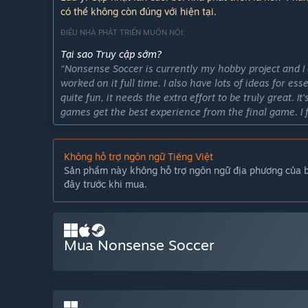
có thể không còn đúng với hiện tại.
ĐIỀU NHÀ PHÁT TRIỂN MUỐN NÓI:
Tại sao Truy cập sớm?
“Nonsense Soccer is currently my hobby project and I do
worked on it full time. I also have lots of ideas for es
quite fun, it needs the extra effort to be truly great. 
games get the best experience from the final game. I 
the hands of enthusiastic players who can provide me
make the best game I can with my limited resources.”
Không hỗ trợ ngôn ngữ Tiếng Việt
Trò chơi này sẽ ở trạng thái truy cập sớm trong khoản
Sản phẩm này không hỗ trợ ngôn ngữ địa phương của bạ
“My release plan is not set in stone and as hobby projec
đây trước khi mua.
quite possible to finish a set of features I can call a "
change as the game develops further.”
Phiên bản đầy đủ sẽ có sự khác biệt thế nào so với p
“The final game will include more polished gameplay, 
Mua Nonsense Soccer
new arenas, balls, cosmetics and possibly new game 
Tình trạng hiện tại của phiên bản truy cập sớm là gì?
“As of writing, the first early access build is the se
polish. The local multiplayer mode is fully playable b