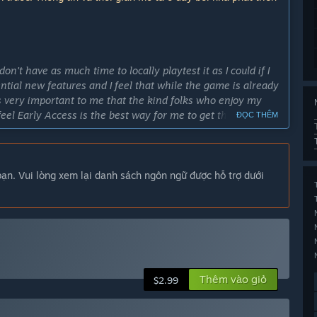
n't have as much time to locally playtest it as I could if I
sential new features and I feel that while the game is already
It's very important to me that the kind folks who enjoy my
feel Early Access is the best way for me to get the game in
ĐỌC THÊM
 with valuable feedback, if they so choose, and help me
g bao lâu?
n. Vui lòng xem lại danh sách ngôn ngữ được hỗ trợ dưới
ts these things take a bit longer but I strongly feel it's
final product" as soon as the end of 2025. This is subject to
hiên bản truy cập sớm?
visual and audio and lots of more content in the form of
modes.”
Thêm vào giỏ
$2.99
cond major update for the game, with a reasonable amount of
y up to 4 players, includes keyboard and controller support