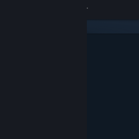
Đăng nhập
Cửa hàng
Cộng đồng
Thông tin
Hỗ trợ
Thay đổi ngôn ngữ
Cài ứng dụng Steam di động
Xem web cho desktop