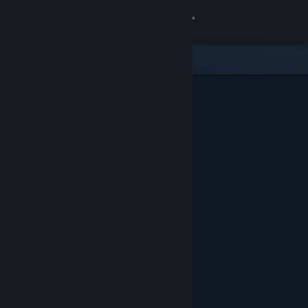
Вписване
Магазин
Общност
Относно
Поддръжка
Смяна на езика
Сдобийте се с мобилното Steam приложение
Преглед на сайта за настолни компютри