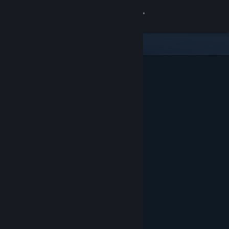
Bejelentkezés
Áruház
Közösség
Névjegy
Támogatás
Nyelvváltás
A Steam mobilalkalmazás beszerzése
Asztali weboldalra váltás