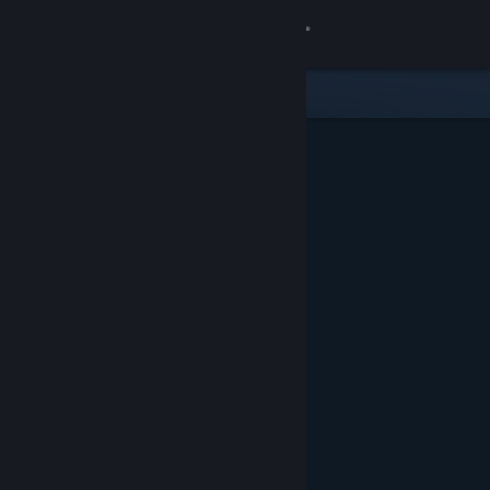
Anmelden
Shop
Community
Info
Support
Sprache ändern
Steam-Mobile-App herunterladen
Desktopversion anzeigen