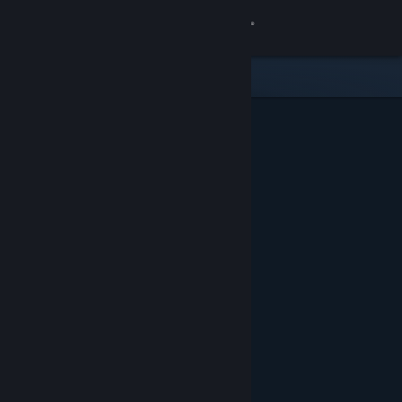
Σύνδεση
Κατάστημα
Κοινότητα
Σχετικά
Υποστήριξη
Αλλαγή γλώσσας
Αποκτήστε την εφαρμογή Steam για κινητές συσκευές
Προβολή ιστοσελίδας για υπολογιστές