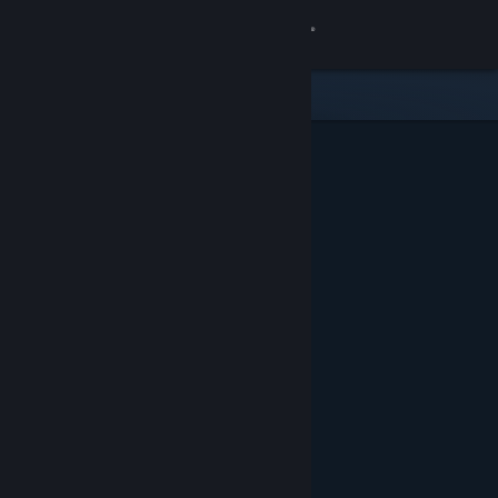
Accedi
Negozio
Comunità
Informazioni
Assistenza
Cambia la lingua
Ottieni l'app mobile di Steam
Visualizza il sito web per desktop