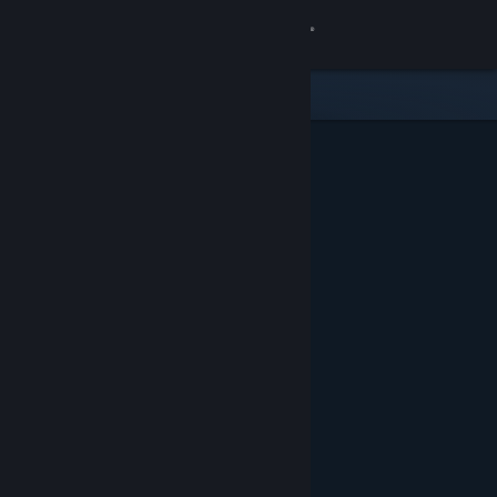
登录
商店
社区
关于
客服
更改语言
获取 Steam 手机应用
查看桌面版网站