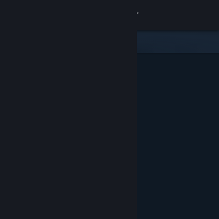
Iniciar sesión
Tienda
Comunidad
Acerca de
Soporte
Cambiar idioma
Obtener la aplicación de Steam Mobile
Ver versión clásica