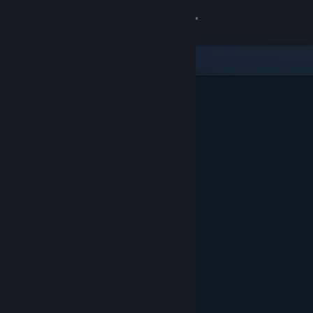
Bejelentkezés
Áruház
Közösség
Névjegy
Támogatás
Nyelvváltás
A Steam mobilalkalmazás beszerzése
Asztali weboldalra váltás