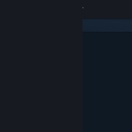
Logga in
Butik
Gemenskap
Om
Support
Byt språk
Skaffa Steams mobilapp
Se skrivbordswebbplats