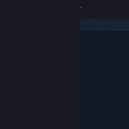
로그인
상점
커뮤니티
정보
지원
언어 변경
Steam 모바일 앱 다운로드
PC 웹사이트 보기