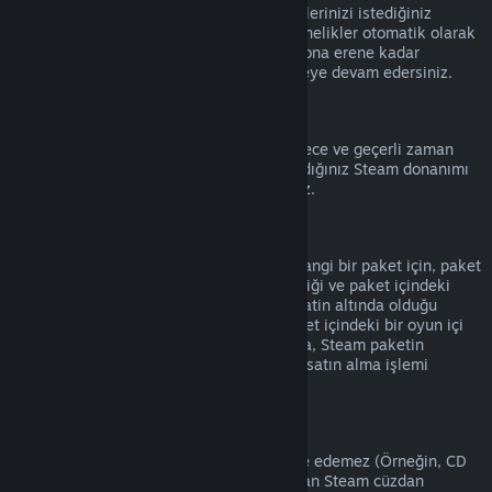
Hesap detaylarına
giderek etkin aboneliklerinizi istediğiniz
zaman iptal edebilirsiniz. İptal edilen abonelikler otomatik olarak
yenilenmez ve mevcut abonelik süreniz sona erene kadar
aboneliğin içeriğine ve faydalarına erişmeye devam edersiniz.
Steam Donanımı
Donanım İade Politikası
'nda belirtilen sürece ve geçerli zaman
aralığına bağlı olarak, Steam'den satın aldığınız Steam donanımı
ve aksesuarlar için iade talep edebilirsiniz.
Paketlerde İade
Steam Mağazasından satın aldığınız herhangi bir paket için, paket
içindeki eşyaların hiçbiri transfer edilmediği ve paket içindeki
ürünlerin oynanma süreleri toplamı iki saatin altında olduğu
sürece tam bir iade alabilirsiniz. Eğer paket içindeki bir oyun içi
eşya veya DLC iade edilemez durumdaysa, Steam paketin
tamamının iade edilebilir olup olmadığını satın alma işlemi
sırasında size bildirecek.
Steam Dışında Yapılmış Satın Alımlar
Valve, Steam dışından alınan ürünleri iade edemez (Örneğin, CD
anahtarları veya 3. Parti Satıcılardan alınan Steam cüzdan