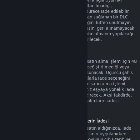
saatten daha az oynandıysa, yani DLC kullanılmadığı,
değiştirilmediği veya transfer edilmediği sürece iade edilebilir.
Bazı durumlarda, üçüncü şahıslar tarafından sağlanan bir DLC
için, Steam tarafından iade yapılamayacağını lütfen unutmayın
(örneğin, DLC bir oyun karakterinin seviyesini geri alınamayacak
bir şekilde yükseltiyorsa). Bu istisnalar satın almanın yapılacağı
Mağaza sayfasında açık bir şekilde gösterilecek.
Oyun İçi Satın Alım İadeleri
Steam herhangi bir Valve yapımı oyun içi satın alma işlemi için 48
saat içinde, oyun içi eşya kullanılmadığı, değiştirilmediği veya
transfer edilmediği sürece iade seçeneği sunacak. Üçüncü şahıs
geliştiriciler oyun içi eşyalar için aynı şartlarla iade seçeneğini
etkinleştirme hakkına sahip olacak. Steam satın alma işlemi
sırasında oyun geliştiricisinin satın aldığınız eşyaya yönelik iade
seçeneğinin aktif olup olmadığını size bildirecek. Aksi takdirde,
Valve yapımı olmayan oyunlarda oyun içi alımların iadesi
mümkün olmayacak.
Çıkış Tarihinden Önce Satın Alınmış Ürünlerin İadesi
Steam'de bir oyunu çıkış tarihinden önce satın aldığınızda, iade
için geçerli olan iki saatlik oynama süresi sınırı uygulanırken
(beta testleri hariç) 14 günlük iade süresi oyunun çıkış tarihine