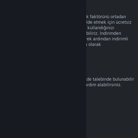
Suistimal
İadeler Steam üzerinden ürün alımında risk faktörünü ortadan
kaldırmak üzere tasarlanmıştır, oyunları elde etmek için ücretsiz
bir yol olarak değil. İade hizmetini kötüye kullandığınızı
düşünürsek, bunları size sunmayı durdurabiliriz. İndirimden
hemen önce alınmış bir ürünün iade edilerek ardından indirimli
fiyatıyla satın alınmasını kötüye kullanma olarak
değerlendirmiyoruz.
Nasıl İade Talep Edilir
help.steampowered.com
adresinden bir iade talebinde bulunabilir
veya Steam alımları ve diğer konularda yardım alabilirsiniz.
Son güncelleme: 23 Nisan 2024
© Valve Corporation. Tüm hakları saklıdır. Tüm ticari
markalar, ABD ve diğer ülkelerde ilgili sahiplerinin
mülkiyetindedir.
Gizlilik Politikası
|
Yasal Bilgi
|
Erişilebilirlik
|
Steam Abonelik Sözleşmesi
|
İadeler
|
Çerezler