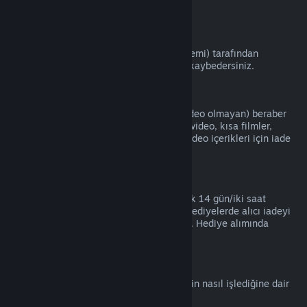
kartları).
VAC Yasakları
Eğer bir oyunda VAC (Valve Anti-Hile Sistemi) tarafından
yasaklanırsanız, o oyunun iade haklarını kaybedersiniz.
Video İçeriği
Video iade edilebilir başka bir içerikle (video olmayan) beraber
aynı pakette olmadığı sürece Steam'deki video, kısa filmler,
diziler, bölümler ve eğitim videoları gibi video içerikleri için iade
hizmeti yapamamaktayız.
Hediye İadeleri
Kabul edilmeyen hediyeler standart olarak 14 gün/iki saat
periyotunda iade edilebilir. Kabul edilen hediyelerde alıcı iadeyi
başlatırsa aynı koşullar altında iade edilir. Hediye alımında
kullanılan para asıl alıcısına iade edilir.
AB Cayma Hakkı
AB Cayma Hakkının Steam kullanıcıları için nasıl işlediğine dair
bir açıklama için
buraya tıklayın
.