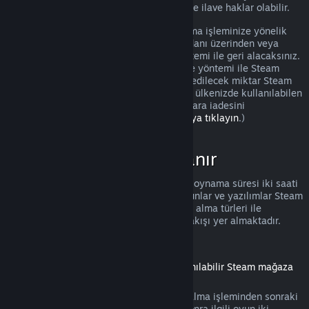
olması durumunda tüketicilerin iadelerinde ilave haklar olabilir.
Onaydan sonraki bir hafta içinde satın alma işleminize yönelik
tam bir iade yapılacak. İadeyi Steam cüzdanı üzerinden veya
satın alma işlemini yaptığınız ödeme yöntemi ile geri alacaksınız.
Herhangi bir sebeple, kullandığınız ödeme yöntemi ile Steam
tarafından iade işlemi yapılamazsa, iade edilecek miktar Steam
cüzdanınıza eklenecek. (Steam üzerinden ülkenizde kullanılabilen
bazı ödeme yöntemleri, aynı yöntem ile para iadesini
desteklemiyor olabilir.
Tam liste için buraya tıklayın
.)
İadeler Nerede Uygulanır
Satın alındıktan sonra iki hafta ve toplam oynama süresi iki saati
geçmemiş olan Steam mağazasındaki oyunlar ve yazılımlar Steam
iadesi için elverişlidir. Aşağıda diğer satın alma türleri ile
iadelerin nasıl çalıştığına dair bir genel bakışı yer almaktadır.
İndirilebilir İçeriklerde İade
(Başka bir oyun veya yazılım içinde kullanılabilir Steam mağaza
içeriği, "DLC")
Steam mağazasından alınmış DLC, satın alma işleminden sonraki
on dört gün içinde, eğer DLC alındıktan sonra ilgili oyun iki