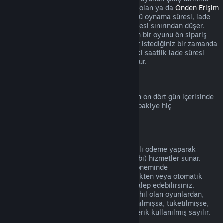
kadar başlamaz. Örneğin
Erken Erişim
'de olan ya da
Önden Erişim
sunan bir oyunu satın aldığınızda, her türlü oynama süresi, iade
için geçerli olan bu iki saatlik oynama süresi sınırından düşer.
Çıkış tarihinden önce oynanabilir olmayan bir oyunu ön sipariş
verdiğinizde bu oyunu çıkış tarihine kadar istediğiniz bir zamanda
iade edebilirsiniz ve standart 14 günlük/iki saatlik iade süresi
oyunun çıkış tarihinden itibaren geçerli olur.
Steam Cüzdan İadeleri
Steam Cüzdan bakiyesinin iadesi eğer son on dört gün içerisinde
alınmışsa, Steam üzerinden alınmışsa ve bakiye hiç
harcanmamışsa mümkündür.
Yenilenebilir Abonelikler
Bazı içerik ve hizmetler için Steam, düzenli ödeme yaparak
erişebileceğiniz zamanlı (aylık ve yıllık gibi) hizmetler sunar.
Yenilenebilir abonelik mevcut abonelik döneminde
kullanılmamışsa satın alımı gerçekleştirdikten veya otomatik
yenilemeden sonraki 48 içerisinde iade talep edebilirsiniz.
Mevcut abonelik döneminde aboneliğe dahil olan oyunlardan,
faydalardan veya indirimlerden biri kullanılmışsa, tüketilmişse,
değiştirilmişse veya transfer edilmişse içerik kullanılmış sayılır.