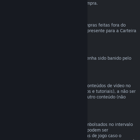
reembolsável durante a finalização da compra.
Compras feitas fora do Steam
Não podemos emitir reembolsos para compras feitas fora do
Steam (como códigos de produto e vales-presente para a Carteira
Steam).
Banimentos VAC
O direito de reembolso é revogado caso tenha sido banido pelo
VAC (Sistema Valve Antitrapaça).
Conteúdo de vídeo
Não podemos oferecer reembolsos para conteúdos de vídeo no
Steam (ex.: filmes, curtas, séries, episódios e tutoriais), a não ser
que o vídeo esteja em um conjunto com outro conteúdo (não
vídeo) reembolsável.
Reembolsos para presentes
Presentes não resgatados podem ser reembolsados no intervalo
padrão de 14 dias. Presentes resgatados podem ser
reembolsados em 14 dias/antes de 2 horas de jogo caso o