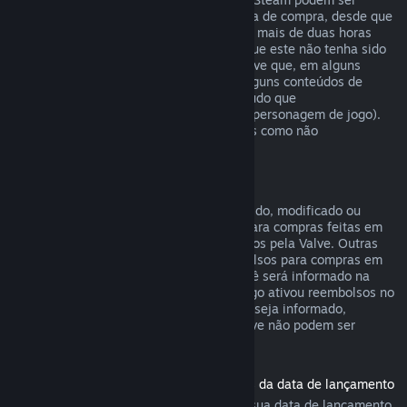
reembolsados em até catorze dias da data de compra, desde que
o produto base não tenha sido jogado por mais de duas horas
desde a data de compra do conteúdo, e que este não tenha sido
consumido, modificado ou trocado. Observe que, em alguns
casos, o Steam não poderá reembolsar alguns conteúdos de
outras empresas (por exemplo, um conteúdo que
irreversivelmente aumenta o nível de um personagem de jogo).
Estas exceções serão claramente exibidas como não
reembolsáveis na página da loja.
Reembolsos para compras em jogos
Desde que o item não tenha sido consumido, modificado ou
trocado, o Steam oferecerá reembolsos para compras feitas em
até 48 horas dentro de jogos desenvolvidos pela Valve. Outras
empresas terão a opção de ativar reembolsos para compras em
jogos dentro desses mesmos termos. Você será informado na
hora da compra se o desenvolvedor do jogo ativou reembolsos no
item que você está comprando. Caso não seja informado,
compras em títulos que não sejam da Valve não podem ser
reembolsadas.
Reembolsos para títulos comprados antes da data de lançamento
Ao comprar um título no Steam antes da sua data de lançamento,