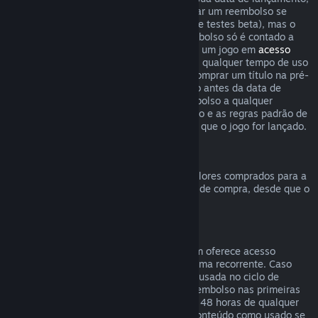
o limite de duas horas de uso para solicitar um reembolso se
aplica imediatamente (exceto em casos de testes beta), mas o
período de 14 dias para solicitar um reembolso só é contado a
partir da data de lançamento. Ao comprar um jogo em
acesso
antecipado
ou
acesso de pré-lançamento
, qualquer tempo de uso
contará para o limite de duas horas. Ao comprar um título na pré-
venda no Steam que não possa ser jogado antes da data de
lançamento, você pode solicitar um reembolso a qualquer
momento antes do lançamento deste título e as regras padrão de
reembolso se aplicam a partir da data em que o jogo for lançado.
Reembolsos da Carteira Steam
Você pode solicitar um reembolso para valores comprados para a
Carteira Steam dentro de 14 dias da data de compra, desde que o
crédito adicionado não tenha sido usado.
Assinaturas renováveis
Para alguns conteúdos e serviços, o Steam oferece acesso
periódico (mensal, anual etc.) pago de forma recorrente. Caso
uma assinatura renovável não tenha sido usada no ciclo de
cobrança atual, você pode solicitar um reembolso nas primeiras
48 horas após a compra inicial ou em até 48 horas de qualquer
renovação automática. Consideramos o conteúdo como usado se