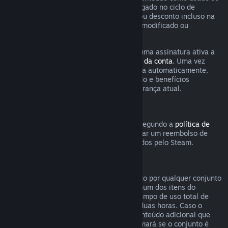
qualquer jogo incluso na assinatura foi jogado no ciclo de
cobrança atual ou se qualquer benefício ou desconto incluso na
assinatura tenha sido usado, consumido, modificado ou
transferido.
Esteja ciente de que você pode cancelar uma assinatura ativa a
qualquer momento na página de
detalhes da conta
. Uma vez
cancelada, a assinatura não será renovada automaticamente,
mas você ainda poderá acessar o conteúdo e benefícios
associados a ela até o fim do ciclo de cobrança atual.
Hardware Steam
Dentro do período e processo aplicáveis segundo a
política de
reembolso de hardware
, você pode solicitar um reembolso de
hardwares e acessórios do Steam adquiridos pelo Steam.
Reembolsos para conjuntos
Você pode receber um reembolso completo por qualquer conjunto
comprado na Loja Steam, desde que nenhum dos itens do
conjunto tenha sido transferido e que o tempo de uso total de
todos os itens do conjunto não passe de duas horas. Caso o
conjunto contenha um item de jogo ou conteúdo adicional que
não seja reembolsável, o Steam lhe informará se o conjunto é