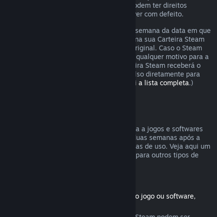
Os consumidores em certas jurisdições podem ter direitos
adicionais a um reembolso se o jogo estiver com defeito.
O reembolso será emitido dentro de uma semana da data em que
foi aprovado. Você receberá o reembolso na sua Carteira Steam
ou diretamente na forma de pagamento original. Caso o Steam
não seja capaz de emitir o reembolso por qualquer motivo para a
forma original de pagamento, a sua Carteira Steam receberá o
valor total. (Não é possível emitir reembolso diretamente para
certas formas de pagamento.
Confira aqui a lista completa
.)
Reembolsos válidos
A oferta de reembolsos no Steam se aplica a jogos e softwares
comprados na Loja Steam nas primeiras duas semanas após a
data da compra e com menos de duas horas de uso. Veja aqui um
resumo de como reembolsos funcionarão para outros tipos de
compras.
Reembolsos para conteúdo adicional
(Produtos da Loja Steam usados com outro jogo ou software,
"DLC")
Conteúdos adicionais comprados na Loja Steam podem ser