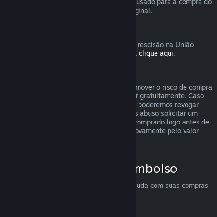
destinatário solicite o reembolso. O valor usado para a compra do
presente será devolvido ao comprador original.
União Europeia: Direito de rescisão
Para uma explicação de como o direito de rescisão na União
Europeia funciona para clientes do Steam,
clique aqui
.
Abuso
O sistema de reembolsos foi feito para remover o risco de compra
no Steam — não como uma forma de jogar gratuitamente. Caso
aparente estar abusando dos reembolsos, poderemos revogar
nossa oferta para você. Não consideramos abuso solicitar um
reembolso para um título que tenha sido comprado logo antes de
uma promoção e em seguida comprá-lo novamente pelo valor
promocional.
Como solicitar um reembolso
Você pode solicitar reembolsos ou mais ajuda com suas compras
no Steam em
help.steampowered.com
.