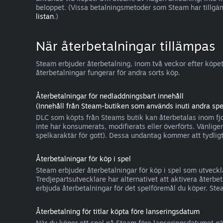
beloppet. (Vissa betalningsmetoder som Steam har tillgäng
listan
.)
När återbetalningar tillämpas
Steam erbjuder återbetalning, inom två veckor efter köpet
återbetalningar fungerar för andra sorts köp.
Återbetalningar för nedladdningsbart innehåll
(Innehåll från Steam-butiken som används inuti andra spe
DLC som köpts från Steams butik kan återbetalas inom fjor
inte har konsumerats, modifierats eller överförts. Vänligen
spelkaraktär för gott). Dessa undantag kommer att tydli
Återbetalningar för köp i spel
Steam erbjuder återbetalningar för köp i spel som utveckla
Tredjepartsutvecklare har alternativet att aktivera återbet
erbjuda återbetalningar för det spelföremål du köper. Stea
Återbetalning för titlar köpta före lanseringsdatum
När du köper ett spel på Steam före lanseringsdatumet gä