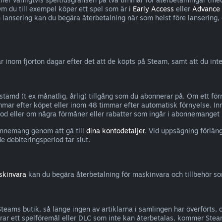
Om du till exempel köper ett spel som är i
Early Access
eller
Advance
n lansering kan du begära återbetalning när som helst före lansering
inom fjorton dagar efter det att de köpts på Steam, samt att du int
bestämd (t ex månatlig, årlig) tillgång som du abonnerar på. Om ett 
mar efter köpet eller inom 48 timmar efter automatisk förnyelse. In
d eller om några förmåner eller rabatter som ingår i abonnemanget ha
onnemang genom att gå till
dina kontodetaljer
. Vid uppsägning förlä
e debiteringsperiod tar slut.
skinvara
kan du begära återbetalning för maskinvara och tillbehör s
Steams butik, så länge ingen av artiklarna i samlingen har överförts,
ar ett spelföremål eller DLC som inte kan återbetalas, kommer Stea