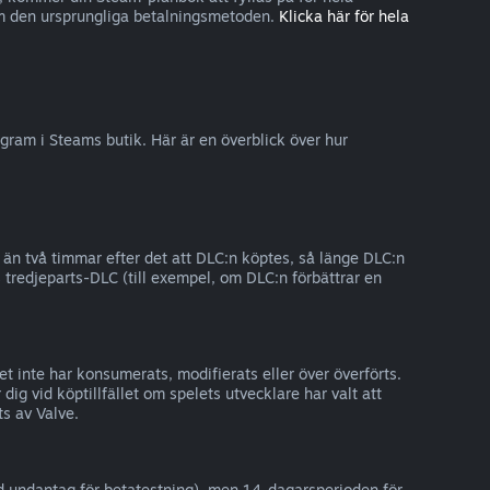
nom den ursprungliga betalningsmetoden.
Klicka här för hela
ogram i Steams butik. Här är en överblick över hur
 än två timmar efter det att DLC:n köptes, så länge DLC:n
ss tredjeparts-DLC (till exempel, om DLC:n förbättrar en
t inte har konsumerats, modifierats eller över överförts.
dig vid köptillfället om spelets utvecklare har valt att
ts av Valve.
ed undantag för betatestning), men 14-dagarsperioden för