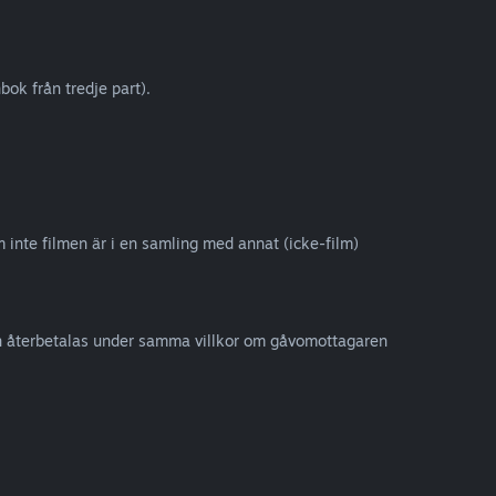
ok från tredje part).
om inte filmen är i en samling med annat (icke-film)
kan återbetalas under samma villkor om gåvomottagaren