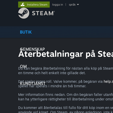
Installera Steam
logga in
|
språk
BUTIK
GEMENSKAP
Återbetalningar på St
OM
Du kan begära återbetalning för nästan alla köp på Steam
en timme och helt enkelt inte gillade det.
Det spelar ingen roll. Valve kommer, på begäran via
help
KUNDTJÄNST
spelet har spelats i mindre än två timmar.
Mer information finns nedan. Om din begäran faller utanfö
kan ha ytterligare rättigheter till återbetalning under omst
Du kommer att återbetalas till fullo för ditt köp inom 
använde vid köpet. Om Steam, av någon anledning, inte k