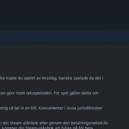
ke köpte du spelet av misstag, kanske spelade du det i
ran görs inom returperioden. För spel gäller detta om
g så tar vi en titt. Konsumenter i vissa jurisdiktioner
r i din Steam-plånbok eller genom den betalningsmetod du
 kommer din Steam-plånbok att fyllas på för hela