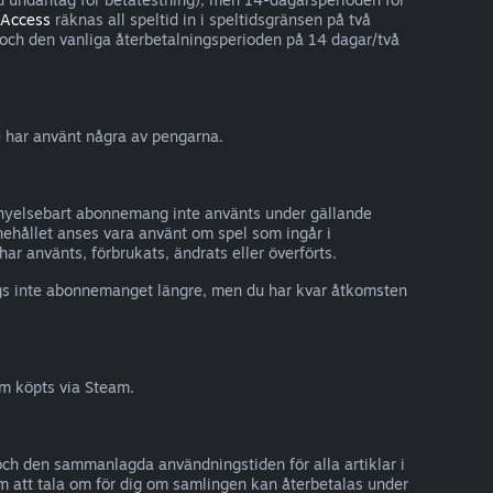
 Access
räknas all speltid in i speltidsgränsen på två
, och den vanliga återbetalningsperioden på 14 dagar/två
e har använt några av pengarna.
förnyelsebart abonnemang inte använts under gällande
nehållet anses vara använt om spel som ingår i
r använts, förbrukats, ändrats eller överförts.
ngs inte abonnemanget längre, men du har kvar åtkomsten
om köpts via Steam.
 och den sammanlagda användningstiden för alla artiklar i
m att tala om för dig om samlingen kan återbetalas under