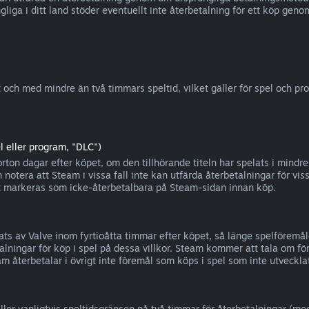
liga i ditt land stöder eventuellt inte återbetalning för ett köp ge
 och med mindre än två timmars speltid, vilket gäller för spel och pr
l eller program, "DLC")
ton dagar efter köpet, om den tillhörande titeln har spelats i mindre
 notera att Steam i vissa fall inte kan utfärda återbetalningar för vi
gt markeras som icke-återbetalbara på Steam-sidan innan köp.
ts av Valve inom fyrtioåtta timmar efter köpet, så länge spelföremåle
alningar för köp i spel på dessa villkor. Steam kommer att tala om för 
m återbetalar i övrigt inte föremål som köps i spel som inte utveckla
ller vanligtvis speltidsgränsen på två timmar för återbetalningar (m