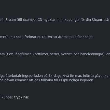
nför Steam (till exempel CD-nycklar eller kuponger för din Steam-plånb
) i ett spel, förlorar du rätten att återbetalas för spelet.
am (t.ex. långfilmer, kortfilmer, serier, avsnitt, och handledningar), 
liga återbetalningsperioden på 14 dagar/två timmar. Inlösta gåvor 
pa gåvan kommer att ges tillbaka till ursprungliga köparen.
s kunder,
tryck här
.