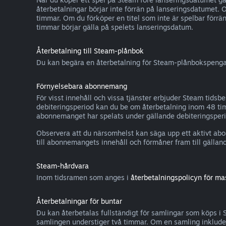
återbetalningar börjar inte förrän på lanseringsdatumet. 
timmar. Om du förköper en titel som inte är spelbar förrä
timmar börjar gälla på spelets lanseringsdatum.
Återbetalning till Steam-plånbok
Du kan begära en återbetalning för Steam-plånbokspengar 
Förnyelsebara abonnemang
För visst innehåll och vissa tjänster erbjuder Steam tids
debiteringsperiod kan du be om återbetalning inom 48 tim
abonnemanget har spelats under gällande debiteringsperio
Observera att du närsomhelst kan säga upp ett aktivt ab
till abonnemangets innehåll och förmåner fram till gälland
Steam-hårdvara
Inom tidsramen som anges i
återbetalningspolicyn för ma
Återbetalningar för buntar
Du kan återbetalas fullständigt för samlingar som köps i 
samlingen understiger två timmar. Om en samling inkluder