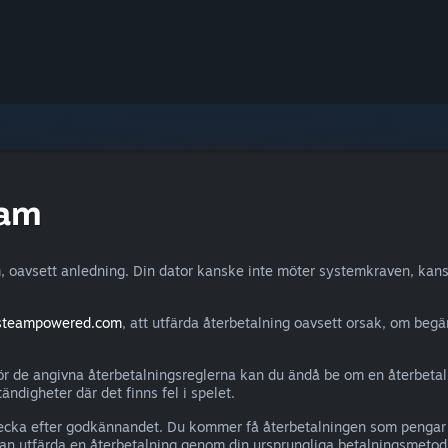
eam
, oavsett anledning. Din dator kanske inte möter systemkraven, kans
.steampowered.com
, att utfärda återbetalning oavsett orsak, om begä
r de angivna återbetalningsreglerna kan du ändå be om en återbetalnin
ändigheter där det finns fel i spelet.
en vecka efter godkännandet. Du kommer få återbetalningen som penga
an utfärda en återbetalning genom din ursprungliga betalningsmetod,