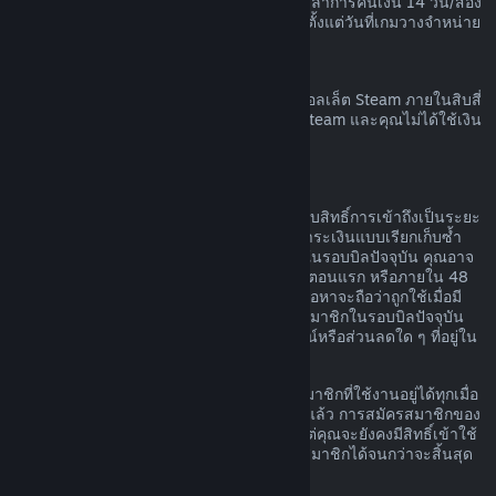
เวลาก่อนที่เกมนั้นจะวางจำหน่าย และระยะเวลาการคืนเงิน 14 วัน/สอง
ชั่วโมงตามมาตรฐานจะมีผลบังคับใช้โดยเริ่มตั้งแต่วันที่เกมวางจำหน่าย
การขอคืนเงินวอลเล็ต Steam
คุณสามารถทำการร้องขอคืนเงินสำหรับเงินวอลเล็ต Steam ภายในสิบสี่
วันนับจากวันที่สั่งซื้อหากเงินนั้นถูกสั่งซื้อบน Steam และคุณไม่ได้ใช้เงิน
ในวอลเล็ต Steam
การสมัครสมาชิกที่ต่ออายุได้
สำหรับเนื้อหาและบริการบางอย่าง Steam มอบสิทธิ์การเข้าถึงเป็นระยะ
ๆ (เช่น รายเดือนหรือรายปี) โดยคุณจะต้องชำระเงินแบบเรียกเก็บซ้ำ
หากคุณไม่ได้ใช้การสมัครสมาชิกที่ต่ออายุได้ในรอบบิลปัจจุบัน คุณอาจ
ขอเงินคืนได้ภายใน 48 ชั่วโมงหลังการซื้อในตอนแรก หรือภายใน 48
ชั่วโมงหลังจากที่มีการต่ออายุโดยอัตโนมัติ เนื้อหาจะถือว่าถูกใช้เมื่อมี
การเล่นเกมใด ๆ ก็ตามที่รวมอยู่ในการสมัครสมาชิกในรอบบิลปัจจุบัน
หรือเมื่อมีการใช้ แก้ไข หรือโอนสิทธิประโยชน์หรือส่วนลดใด ๆ ที่อยู่ใน
การสมัครสมาชิกดังกล่าว
โปรดทราบว่า คุณสามารถยกเลิกการสมัครสมาชิกที่ใช้งานอยู่ได้ทุกเมื่อ
โดยไปที่
รายละเอียดบัญชีของคุณ
เมื่อยกเลิกแล้ว การสมัครสมาชิกของ
คุณจะไม่มีการต่ออายุโดยอัตโนมัติอีกต่อไป แต่คุณจะยังคงมีสิทธิ์เข้าใช้
งานเนื้อหาและสิทธิประโยชน์ของการสมัครสมาชิกได้จนกว่าจะสิ้นสุด
รอบบิลปัจจุบันของคุณ