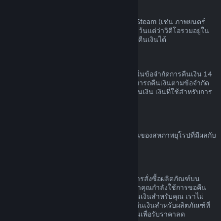
เนื้อหาวิดีโอ
เราไม่สามารถคืนเงินสำหรับเนื้อหาวิดีโอบน Steam (เช่น ภาพยนตร์
ภาพยนตร์สั้น ซีรีส์ ตอน หรือการฝึกสอน) ได้ เว้นแต่ว่าวิดีโอรวมอยู่ใน
เนื้อชุดรวม (ที่ไม่ใช่วิดีโอ) อื่น ๆ ที่สามารถขอคืนเงินได้
การขอคืนเงินสำหรับของขวัญ
ของขวัญที่ยังไม่ได้เปิดใช้สามารถคืนเงินภายในข้อจำกัดการคืนเงิน 14
วัน หรือสองชั่วโมง ของขวัญที่เปิดใช้แล้วสามารถคืนเงินตามข้อจำกัด
การคืนเงินหากผู้ที่รับของขวัญทำการร้องขอคืนเงิน เงินที่ใช้สำหรับการ
สั่งซื้อของขวัญจะกลับคืนผู้ซื้อดั้งเดิม
สิทธิ์ในการขอคืนเงินของสหภาพยุโรป
สำหรับคำอธิบายเกี่ยวกับสิทธิ์ในการขอคืนเงินของสหภาพยุโรปที่มีผลกับ
ลูกค้า Steam
คลิกที่นี่
การกระทำผิด
การคืนเงินออกแบบเพื่อให้ไม่มีความเสี่ยงในการสั่งซื้อผลิตภัณฑ์บน
Steam ไม่ใช่วิธีในการรับเกมฟรี หากเราพบว่าคุณกำลังใช้การขอคืน
เงินอย่างไม่เหมาะสม เราอาจหยุดเสนอการคืนเงินสำหรับคุณ เราไม่
ถือว่ามันเป็นการกระทำผิดที่จะทำการร้องขอคืนเงินสำหรับผลิตภัณฑ์ที่
สั่งซื้อก่อนช่วงลดราคาและสั่งซื้อผลิตภัณฑ์นั้นเพื่อรับราคาลด