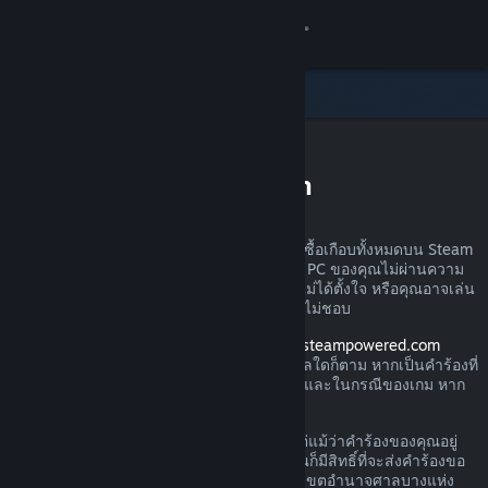
เข้าสู่ระบบ
ร้านค้า
ชุมชน
การขอรับเงินคืนบน Steam
เกี่ยวกับ
คุณสามารถส่งคำร้องขอเงินคืนสำหรับการสั่งซื้อเกือบทั้งหมดบน Steam
ได้ไม่ว่าด้วยเหตุผลใดก็ตาม อาจเป็นเพราะว่า PC ของคุณไม่ผ่านความ
ฝ่ายสนับสนุน
ต้องการด้านฮาร์ดแวร์ คุณอาจซื้อเกมไปโดยไม่ได้ตั้งใจ หรือคุณอาจเล่น
ผลิตภัณฑ์นั้นไปหนึ่งชั่วโมงแล้วและเพียงรู้สึกไม่ชอบ
เปลี่ยนภาษา
โปรดอย่าวิตก เมื่อได้รับคำร้องผ่านทาง
help.steampowered.com
Valve จะอนุมัติให้มีการคืนเงินไม่ว่าด้วยเหตุผลใดก็ตาม หากเป็นคำร้องที่
รับแอป Steam แบบพกพา
ส่งภายในช่วงเวลาการส่งคืนตามที่กำหนดไว้ และในกรณีของเกม หาก
เวลาเล่นน้อยกว่า 2 ชั่วโมง
ชมเว็บไซต์สำหรับเดสก์ท็อป
โปรดอ่านรายละเอียดเพิ่มเติมทางด้านล่าง แต่แม้ว่าคำร้องของคุณอยู่
นอกกฎเกณฑ์การคืนเงินที่เราได้อธิบายไว้ คุณก็มีสิทธิ์ที่จะส่งคำร้องขอ
คืนเงินได้ เรายินดีรับไว้พิจารณา ผู้บริโภคในเขตอำนาจศาลบางแห่ง