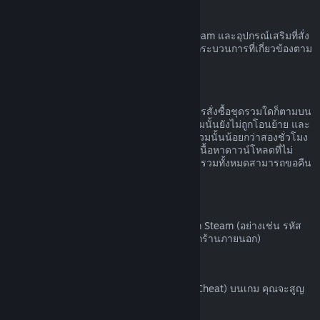
ฮาร์ดแวร์ Steam
คุณอาจขอรับการคืนเงินค่าฮาร์ดแวร์ของ Steam และอุปกรณ์เสริมที่สั่ง
ซื้อผ่านทาง Steam ได้ภายในกรอบเวลาและกระบวนการที่เกี่ยวข้องตาม
ที่ระบุไว้ใน
นโยบายการคืนเงินค่าฮาร์ดแวร์
การขอคืนเงินสำหรับชุดรวม
คุณสามารถรับเงินคืนได้เต็มจำนวนสำหรับการสั่งซื้อชุดรวมใดก็ตามบน
ร้านค้า Steam ตราบเท่าที่ผลิตภัณฑ์ในชุดรวมนั้นยังไม่ถูกโอนย้าย และ
เวลาใช้งานรวมของผลิตภัณฑ์ทั้งหมดในชุดรวมนั้นน้อยกว่าสองชั่วโมง
หากชุดรวมนั้นประกอบด้วยไอเท็มในเกมหรือเนื้อหาดาวน์โหลดที่ไม่
สามารถขอคืนเงินได้ Steam จะบอกคุณว่าชุดรวมทั้งหมดสามารถขอคืน
เงินได้หรือไม่ในขั้นตอนการชำระเงิน
การสั่งซื้อนอก Steam
Valve ไม่สามารถคืนเงินสำหรับการสั่งซื้อนอก Steam (อย่างเช่น รหัส
ผลิตภัณฑ์หรือบัตร Steam Wallet ที่สั่งซื้อจากร้านภายนอก)
แบน VAC
หากคุณถูกแบนโดย VAC (ระบบ Valve Anti-Cheat) บนเกม คุณจะสูญ
เสียสิทธิ์ในการขอคืนเงินสำหรับเกมนั้น