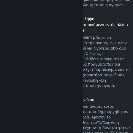
λειτουργούν οι επιστροφές χρημάτων για άλλους τύπους αγορών.
Επιστροφή χρημάτων σε Περιεχόμενο προς λήψη
(Περιεχόμενο Καταστήματος Steam χρησιμοποιούμενο εντός άλλου
παιχνιδιού ή εφαρμογής λογισμικού, «DLC»)
DLC που αγοράστηκε από το Κατάστημα Steam μπορεί να
επιστραφεί μέσα σε δεκατέσσερις ημέρες από την αγορά, ενώ στην
περίπτωση που ο σχετικός τίτλος έχει παιχτεί για λιγότερο από δύο
ώρες από την αγορά του DLC, εφόσον το DLC δεν έχει
χρησιμοποιηθεί, τροποποιηθεί ή μεταφερθεί. Λάβετε υπόψη ότι σε
μερικές περιπτώσεις, το Steam δεν μπορεί να πραγματοποιήσει
επιστροφή χρημάτων για κάποια DLC τρίτων (για παράδειγμα, εάν το
DLC αυξάνει ανεπιστρεπτί το επίπεδο ενός χαρακτήρα παιχνιδιού).
Αυτές οι εξαιρέσεις θα φέρουν ευκρινώς την ένδειξη «μη
επιστρέψιμο» στη σελίδα του Καταστήματος πριν την αγορά.
Επιστροφή χρημάτων σε αγορές εντός παιχνιδιού
Το Steam προσφέρει επιστροφή χρημάτων για αγορές εντός
παιχνιδιού σε οποιονδήποτε από τους τίτλους που δημιουργήθηκαν
από τη Valve μέσα σε 48 ώρες από την αγορά, εφόσον το
αντικείμενο παιχνιδιού δεν έχει χρησιμοποιηθεί, τροποποιηθεί ή
μεταφερθεί. Δημιουργοί τρίτων εταιρειών θα έχουν τη δυνατότητα να
επιτρέψουν αντικείμενα παιχνιδιού με τους όρους αυτούς. Το Steam