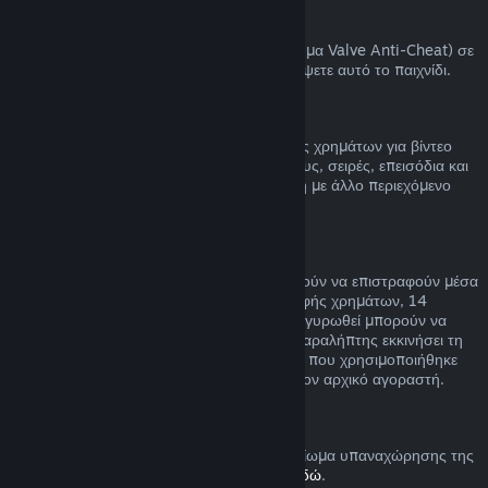
Αποκλεισμοί VAC
Αν έχετε αποκλειστεί από το VAC (το σύστημα Valve Anti-Cheat) σε
ένα παιχνίδι, χάνετε το δικαίωμα να επιστρέψετε αυτό το παιχνίδι.
Βίντεο
Δεν μπορούμε να προσφέρουμε επιστροφές χρημάτων για βίντεο
στο Steam (π.χ. ταινία, ταινίες μικρού μήκους, σειρές, επεισόδια και
οδηγούς), εκτός αν το βίντεο είναι σε δέσμη με άλλο περιεχόμενο
(όχι βίντεο) που μπορείτε να επιστρέψετε.
Επιστροφή χρημάτων σε δώρα
Τα δώρα που δεν έχουν εξαργυρωθεί μπορούν να επιστραφούν μέσα
στη συνηθισμένη χρονική περίοδο επιστροφής χρημάτων, 14
ημέρες/δύο ώρες. Τα δώρα που έχουν εξαργυρωθεί μπορούν να
επιστραφούν υπό τις ίδιες συνθήκες αν ο παραλήπτης εκκινήσει τη
διαδικασία επιστροφής χρημάτων. Το ποσό που χρησιμοποιήθηκε
για την αγορά του δώρου θα επιστραφεί στον αρχικό αγοραστή.
Δικαίωμα υπαναχώρησης (ΕΕ)
Για μια εξήγηση στο πώς λειτουργεί το δικαίωμα υπαναχώρησης της
ΕΕ για τους πελάτες του Steam,
πατήστε εδώ
.