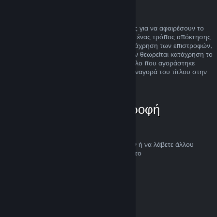
Κατάχρηση
Οι επιστροφές χρημάτων είναι σχεδιασμένες για να αφαιρέσουν το
ρίσκο της αγοράς τίτλων στο Steam και όχι ένας τρόπος απόκτησης
δωρεάν παιχνιδιών. Αν φανεί ότι κάνετε κατάχρηση των επιστροφών,
θα σταματήσουν να σας προσφέρονται. Δεν θεωρείται κατάχρηση το
αίτημα για επιστροφή χρημάτων σε έναν τίτλο που αγοράστηκε
ακριβώς πριν μια έκπτωση και η άμεση επαναγορά του τίτλου στην
τιμή της έκπτωσης.
Πώς να ζητήσετε επιστροφή
χρημάτων
Μπορείτε να ζητήσετε επιστροφή χρημάτων ή να λάβετε άλλου
είδους βοήθεια για τις αγορές Steam σας στο
help.steampowered.com
.
Τελευταία ενημέρωση 23 Απριλίου 2024
© Valve Corporation. Με επιφύλαξη κάθε νόμιμου