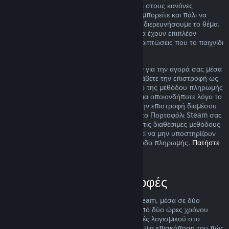
ακόμα και αν η περίπτωσή σας δεν εμπίπτει στους κανόνες
επιστροφής χρημάτων που περιγράφουμε, μπορείτε και πάλι να
ζητήσετε επιστροφή χρημάτων και εμείς θα διερευνήσουμε το θέμα.
Σε ορισμένες περιοχές, οι πελάτες μπορεί να έχουν επιπλέον
δικαιώματα για επιστροφή χρημάτων σε περιπτώσεις που το παιχνίδι
είναι ελαττωματικό.
Θα σας δοθεί πλήρης επιστροφή χρημάτων για την αγορά σας μέσα
σε μια βδομάδα από την έγκρισή της. Θα λάβετε την επιστροφή ως
χρήματα στο Πορτοφόλι Steam σας ή μέσω της μεθόδου πληρωμής
που χρησιμοποιήσατε για την αγορά. Εάν για οποιονδήποτε λόγο το
Steam δεν μπορέσει να πραγματοποιήσει την επιστροφή διαμέσου
της αρχικής σας μεθόδου πληρωμής, τότε το Πορτοφόλι Steam σας
θα πιστωθεί το πλήρες ποσό. Κάποιες από τις διαθέσιμες μεθόδους
πληρωμής του Steam στη χώρα σας μπορεί να μην υποστηρίζουν
επιστροφές αγορών πίσω στην αρχική μέθοδο πληρωμής.
Πατήστε
εδώ για την πλήρη λίστα
.
Πότε ισχύουν οι επιστροφές
Η προσφορά επιστροφής χρημάτων του Steam, μέσα σε δύο
βδομάδες από την αγορά και με λιγότερο από δύο ώρες χρόνου
παιχνιδιού, ισχύει για παιχνίδια και εφαρμογές λογισμικού στο
Κατάστημα Steam. Εδώ μπορείτε να βρείτε μια επισκόπηση του πώς