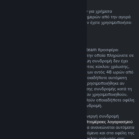
Επιστροφή χρημάτων πορτοφολιού Steam
Μπορείτε να ζητήσετε επιστροφή χρημάτων για χρήματα
Πορτοφολιού Steam εντός δεκατεσσάρων ημερών από την αγορά
αν έχουν αγοραστεί μέσω του Steam και δεν έχετε χρησιμοποιήσει
τα χρήματα αυτά.
Ανανεώσιμες συνδρομές
Για κάποιο περιεχόμενο και υπηρεσίες, το Steam προσφέρει
περιοδική (π.χ. μηνιαία, ετήσια) πρόσβαση την οποία πληρώνετε σε
επαναλαμβανόμενη βάση. Αν μια ανανεώσιμη συνδρομή δεν έχει
χρησιμοποιηθεί κατά τη διάρκεια του τρέχοντος κύκλου χρέωσης,
μπορείτε να αιτηθείτε μια επιστροφή χρημάτων εντός 48 ωρών από
την αρχική αγορά ή εντός 48 ωρών από οποιαδήποτε αυτόματη
ανανέωση. Το περιεχομένο θεωρείται πως χρησιμοποιήθηκε αν
έχουν παιχτεί οποιαδήποτε παιχνίδια εντός της συνδρομής κατά τη
διάρκεια του τρέχοντος κύκλου χρέωσης ή αν χρησιμοποιηθούν,
καταναλωθούν, τροποποιηθούν ή μεταφερθούν οποιαδήποτε οφέλη
ή εκπτώσεις που περιλαμβάνονται με τη συνδρομή.
Σημειώστε ότι μπορείτε να ακυρώσετε μια ενεργή συνδρομή
οποιαδήποτε στιγμή μεταβαίνοντας στις
λεπτομέρειες λογαριασμού
σας
. Αφού ακυρωθεί, η συνδρομή σας δε θα ανανεώνεται αυτόματα
αλλά θα διατηρήσετε πρόσβαση στο περιεχόμενο και στα οφέλη της
συνδρομής μέχρι το τέλος του τρέχοντος κύκλου χρέωσής σας.