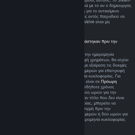
θα σας ειδοποιεί την ώρα της αγοράς σχετικά με το αν ο δημιουργός
παιχνιδιού επέλεξε να προσφέρει επιστροφή για το αντικείμενο
παιχνιδιού που αγοράζετε. Ειδάλλως, αγορές εντός παιχνιδιού σε
παιχνίδια που δεν δημιουργήθηκαν από τη Valve είναι μη
επιστρέψιμες μέσω του Steam.
Επιστροφή χρημάτων για τίτλους που αγοράστηκαν πριν την
ημερομηνία κυκλοφορίας
Όταν αγοράζετε έναν τίτλο στο Steam πριν την ημερομηνία
κυκλοφορίας του, όσον αφορά την επιστροφή χρημάτων, θα ισχύει
το όριο των δύο ωρών χρόνου παιχνιδιού (με εξαίρεση τις δοκιμές
εκδόσεων βήτα), αλλά η περίοδος των 14 ημερών για επιστροφή
χρημάτων δεν θα ξεκινά πριν την ημερομηνία κυκλοφορίας. Για
παράδειγμα, αν αγοράσετε ένα παιχνίδι που είναι σε
Πρόωρη
Πρόσβαση
ή σε
Πρώιμη Πρόσβαση
, οποιοσδήποτε χρόνος
παιχνιδιού θα προσμετράται στο όριο των δύο ωρών για την
επιστροφή χρημάτων. Αν προαγοράσετε έναν τίτλο που δεν είναι
λειτουργικός πριν την ημερομηνία κυκλοφορίας, μπορείτε να
ζητήσετε επιστροφή χρημάτων ανά πάσα στιγμή πριν την
κυκλοφορία του και η τυπική περίοδος 14 ημερών ή δύο ωρών για
επιστροφή χρημάτων θα ισχύει από την ημερομηνία κυκλοφορίας
του παιχνιδιού.