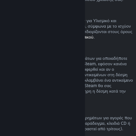
Υλισμικό Steam
Μπορείτε να αιτηθείτε επιστροφή χρημάτων για Υλισμικό και
εξαρτήματα που αγοράστηκαν μέσω Steam, σύμφωνα με το ισχύον
χρονικό πλαίσιο και τη διαδικασία που προσδιορίζονται στους όρους
της
Πολιτικής Επιστροφής Χρημάτων Υλισμικού
.
Επιστροφή χρημάτων για δέσμες
Μπορείτε να λάβετε πλήρη επιστροφή χρημάτων για οποιαδήποτε
δέσμη που αγοράσατε από το Κατάστημα Steam, εφόσον κανένα
από τα αντικείμενα της δέσμης δεν έχει μεταφερθεί και αν ο
συνδυασμένος χρόνος χρήσης όλων των αντικειμένων στη δέσμη
είναι κάτω από δύο ώρες. Αν μια δέσμη περιλαμβάνει ένα αντικείμενο
παιχνιδιού ή DLC που δεν επιστρέφεται, το Steam θα σας
ενημερώσει αν μπορεί αν επιστραφεί ολόκληρη η δέσμη κατά την
αγορά.
Πραγματοποιημένες αγορές εκτός Steam
Η Valve δεν μπορεί να παρέχει επιστροφή χρημάτων για αγορές που
πραγματοποιούνται εκτός του Steam (για παράδειγμα, κλειδιά CD ή
κάρτες πορτοφολιού Steam που έχουν αγοραστεί από τρίτους).