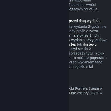
gry umożliwił żądania zwrotów pieniędzy za kupowane
przedmioty. W pozostałych przypadkach Steam nie zwróci
pieniędzy za transakcje w grach niepochodzących od Valve.
Zwroty pieniędzy za produkty zakupione przed datą wydania
Przy zakupie produktu na Steam przed datą wydania 2-godzinne
okno czasu gry będzie liczyło się na potrzeby próśb o zwrot
pieniędzy (z wyjątkiem testów wersji beta), ale okres 14 dni
będzie miał zastosowanie dopiero od daty wydania. Przykładowo
jeśli kupisz grę, która oferuje
wczesny dostęp
lub
dostęp z
wyprzedzeniem
, wszelki czas gry będzie liczył się do 2-
godzinnego limitu. Jeśli zakupisz w przedsprzedaży tytuł, który
nie jest grywalny przed jego datą wydania, to możesz poprosić o
zwrot pieniędzy w dowolnym momencie przed wydaniem tego
tytułu, a standardowy okres 14 dni/2 godzin będzie miał
zastosowanie od daty wydania gry.
Zwroty pieniędzy z Portfela Steam
Możesz poprosić o zwrot pieniędzy za środki Portfela Steam w
ciągu 14 dni od ich zakupu na Steam, jeśli nie zostały użyte w
jakikolwiek sposób.
Odnawialne subskrypcje