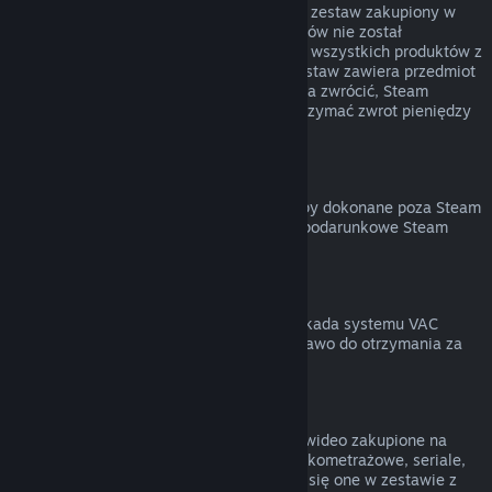
Możesz otrzymać zwrot pieniędzy za cały zestaw zakupiony w
Sklepie Steam, jeśli żaden z jego elementów nie został
przekazany lub łączny czas uruchomienia wszystkich produktów z
zestawu nie przekracza 2 godzin. Jeśli zestaw zawiera przedmiot
w grze lub DLC, który normalnie nie można zwrócić, Steam
poinformuje cię przy kasie, czy można otrzymać zwrot pieniędzy
za cały zestaw.
Zakupy dokonane poza Steam
Valve nie może zapewnić zwrotu za zakupy dokonane poza Steam
(na przykład klucze produktów lub karty podarunkowe Steam
zakupione w innym sklepie).
Blokady VAC
Jeśli na twoje konto została nałożona blokada systemu VAC
(Valve Anti-Cheat) na daną grę, tracisz prawo do otrzymania za
nią zwrotu pieniędzy.
Treści wideo
Nie możemy zwracać pieniędzy za treści wideo zakupione na
Steam (na przykład filmy pełno- oraz krótkometrażowe, seriale,
odcinki czy poradniki), chyba że znajdują się one w zestawie z