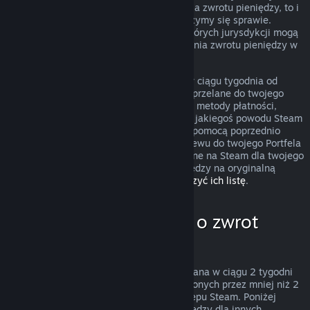
przypadek nie podlega zasadom uzyskania zwrotu pieniędzy, to i
tak możesz o niego poprosić, a my przyjrzymy się sprawie.
Konsumenci zamieszkujący obszary niektórych jurysdykcji mogą
mieć dodatkowe prawa dotyczące uzyskania zwrotu pieniędzy w
przypadku, gdy gra jest wadliwa.
Zwrócimy ci całkowitą kwotę pieniężną w ciągu tygodnia od
zatwierdzenia zwrotu. Pieniądze zostaną przelane do twojego
Portfela Steam lub przy pomocy tej samej metody płatności,
której użyto do dokonania zakupu. Jeśli z jakiegoś powodu Steam
nie będzie w stanie zwrócić pieniędzy za pomocą poprzednio
użytej metody płatności, dokonamy przelewu do twojego Portfela
Steam. Niektóre metody płatności dostępne na Steam dla twojego
kraju mogą nie wspierać zwracania pieniędzy na oryginalną
metodę płatności.
Kliknij tutaj, aby zobaczyć ich listę
.
Kiedy można poprosić o zwrot
pieniędzy
Oferta zwrotu pieniędzy na Steam, dokonana w ciągu 2 tygodni
od daty zakupu i dla produktów uruchomionych przez mniej niż 2
godziny, dotyczy gier i programów ze Sklepu Steam. Poniżej
znajduje się opis działania zwrotów pieniędzy dla innych