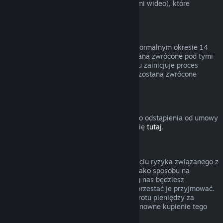
innymi treściami (niebędącymi materiałami wideo), które
podlegają zwrotom.
Zwroty pieniędzy za podarunki
Nieodebrane prezenty można zwrócić w normalnym okresie 14
dni lub 2 godzin. Odebrane prezenty zostaną zwrócone pod tymi
samymi warunkami, jeśli adresat prezentu zainicjuje proces
zwrotu. Środki użyte do zakupu prezentu zostaną zwrócone
osobie, która zakupiła prezent.
Prawo do odstąpienia od umowy (UE)
Wyjaśnienie dotyczące działania prawa do odstąpienia od umowy
w UE dla użytkowników Steam znajduje się
tutaj
.
Nadużycie
Zwroty pieniędzy mają polegać na usunięciu ryzyka związanego z
kupowaniem produktów na Steam — nie jako sposobu na
zdobywanie darmowych gier. Jeśli według nas będziesz
nadużywać zwrotów pieniędzy, możemy przestać je przyjmować.
Nie uważamy za nadużycie zażądania zwrotu pieniędzy za
produkt zakupiony przed wyprzedażą i ponowne kupienie tego
produktu po obniżonej cenie.