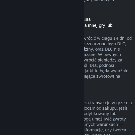
rodzajów zakupów.
Zwroty pieniędzy dla zawartości do pobrania
(zawartości ze Sklepu Steam dostępnej dla innej gry lub
programu, „DLC”)
DLC zakupione w Sklepie Steam można zwrócić w ciągu 14 dni od
daty zakupu, jeśli produkt, dla którego przeznaczone było DLC,
był uruchamiany przez mniej niż dwie godziny, oraz DLC nie
zostało zużyte, zmodyfikowane lub przekazane. W pewnych
przypadkach Steam nie będzie w stanie zwrócić pieniędzy za
niektóre DLC firm trzecich (na przykład jeśli DLC podnosi
nieodwracalnie poziom postaci z gry). Wyjątki te będą wyraźnie
oznaczone przed zakupem jako niepodlegające zwrotowi na
stronie danego DLC w sklepie.
Zwroty pieniędzy za transakcje w grze
Steam będzie w stanie zwrócić pieniądze za transakcje w grze dla
wszystkich tytułów od Valve w ciągu 48 godzin od zakupu, jeśli
zakupiony przedmiot nie został użyty, zmodyfikowany lub
wymieniony. Twórcy innych produktów mogą umożliwić zwroty
pieniędzy za transakcje w grze na tych samych warunkach —
przed dokonaniem transakcji otrzymasz informację, czy twórca