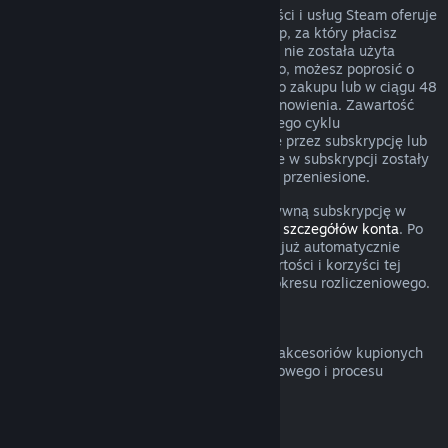
W przypadku niektórego rodzaju zawartości i usług Steam oferuje
okresowy (comiesięczny, coroczny) dostęp, za który płacisz
cyklicznie. Jeżeli odnawialna subskrypcja nie została użyta
podczas obecnego okresu rozliczeniowego, możesz poprosić o
zwrot w ciągu 48 godzin od początkowego zakupu lub w ciągu 48
godzin od dowolnego automatycznego odnowienia. Zawartość
uznaje się za użytą, jeżeli podczas obecnego cyklu
rozliczeniowego grano w gry obejmowane przez subskrypcję lub
jeżeli wszelkie korzyści lub zniżki zawarte w subskrypcji zostały
użyte, wykorzystane, zmodyfikowane lub przeniesione.
Pamiętaj o tym, że możesz anulować aktywną subskrypcję w
dowolnym czasie, przechodząc do
swoich szczegółów konta
. Po
anulowaniu twoja subskrypcja nie będzie już automatycznie
odnawiana, ale uzyskasz dostęp do zawartości i korzyści tej
subskrypcji do końca twojego obecnego okresu rozliczeniowego.
Sprzęt Steam
Możesz poprosić o zwrot sprzętu Steam i akcesoriów kupionych
poprzez Steam w obrębie przedziału czasowego i procesu
określonego w
Polityce zwrotów sprzętu
.
Zwroty pieniędzy za zestawy