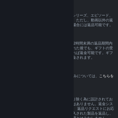
動画コンテンツ
Steam上の動画コンテンツ（映画、短編、シリーズ、エピソード、
チュートリアルなど）の返品はできません。ただし、動画以外の返
品可能なコンテンツとバンドルされている場合には返品可能です。
ギフトの返品
有効化されていないギフトは通常の14日／2時間未満の返品期間内
であれば返品できます。ギフトが有効化された後でも、ギフトの受
取人が同じ条件の下で返品手続きを開始すれば返金可能です。ギフ
トの購入で使用した額が元々の購入者に返金されます。
EU撤回権
Steamのお客様が有するEUの撤回権の仕組みについては、
こちらを
クリック
してご確認ください。
濫用
返金は、Steamでのご購入からリスクを取り除く為に設計されてお
り、ゲームを無料で試すためのシステムではありません。返金シス
テムを濫用していると弊社が判断した場合、 返品リクエストにお応
えできない場合があります。セール前に購入された製品を返品し、
直後にセール価格で再度購入することを濫用とはみなしません。