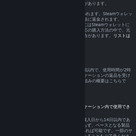
合、返金に対する追加の権利を有する場合があります。
返品が承認されると1週間以内に返金が行われます。Steamウォレッ
トのクレジットとして、または元の支払方法に返金されます。
Steamが元の支払方法へ返金できない場合にはSteamウォレットに
全額返金されます。（お住まいの地域で対応の購入方法の中で、元
の支払方法への返金を受け付けていない場合があります。
リストは
こちらをクリックしてご確認ください
。）
返品対応可能な条件
Steamは、Steamストアでの購入から2週間以内で、使用時間が2時
間未満のゲームまたはソフトウェアアプリケーションの返品を受け
付けます。その他の購入に対する返品の仕組みの概要はこちらで
す。
ダウンロードコンテンツの返品
（別のゲーム内またはソフトウェアアプリケーション内で使用でき
るコンテンツ、DLC）
Steamストアで購入されたDLCの返品は、購入日から14日以内であ
り、DLCが消費、変形または譲渡されておらず、ベースとなる製品
のDLC購入後のプレイ時間が2時間未満であれば可能です。一部のサ
ードパーティーDLCは返品できない場合があることをご了承くださ