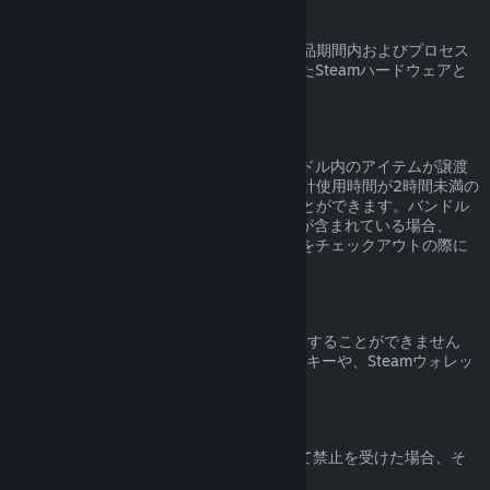
Steamハードウェア
ハードウェア返品ポリシー
に明記された返品期間内およびプロセス
の範囲内であれば、Steamを通して購入したSteamハードウェアと
アクセサリの返品をリクエストできます。
バンドルの返品
Steamストアで購入したバンドルは、バンドル内のアイテムが譲渡
されておらず、バンドル内のアイテムの合計使用時間が2時間未満の
場合に限り、返品して全額返金を受けることができます。バンドル
内に返品できないゲーム内アイテムやDLCが含まれている場合、
Steamはバンドル全体が返品可能かどうかをチェックアウトの際に
お知らせします。
Steam外での購入
Steam以外で購入された場合、Valveは返金することができません
（例：サードパーティーから購入されたCDキーや、Steamウォレッ
トカードなど）。
VAC禁止
VAC（Valve Anti-Cheatシステム）によって禁止を受けた場合、そ
のゲームを返品できる権利は失われます。