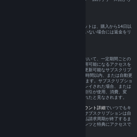
起算されます。
Steamウォレットの返金
Steamで購入したSteamウォレットクレジットは、購入から14日以
内であれば、クレジットが全く使用されていない場合には返金をリ
クエストできます。
更新可能なサブスクリプション
Steamは、一部のコンテンツとサービスにおいて、一定期間ごとの
料金（月額、年額など）を支払うことで利用可能になるアクセスを
提供しています。現在の支払請求周期中に更新可能なサブスクリプ
ションが未使用の場合は、初回購入から48時間以内、または自動更
新から48時間以内に返品をリクエストできます。サブスクリプショ
ン内のゲームが現在の支払請求周期中にプレイされた場合、または
サブスクリプションに含まれる特典または割引が使用、消費、変
形、譲渡された場合、コンテンツは使用されたと見なされます。
アクティブなサブスクリプションは、
アカウント詳細
でいつでもキ
ャンセルできます。キャンセルされると、サブスクリプションは自
動的に更新されなくなりますが、現在の支払請求周期が終了するま
で、サブスクリプションに含まれるコンテンツと特典にアクセスで
きます。