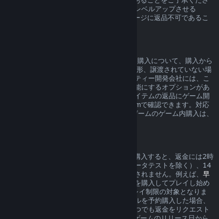
い（例：ゲームキャラクターを不可逆的にレベルアップさせる
DLC）。これらの例外は購入前のストアページに返品不可であるこ
とが明確に示されます。
ゲーム内購入の返品
SteamはValveが開発したゲームのゲーム内購入について、購入から
48時間以内であれば、アイテムが消費、変形、譲渡されていない場
合に限り返品を受け付けます。サードパーティー開発会社には、こ
れらの条件でゲーム内アイテムの返品を可能にするオプションがあ
ります。購入しようとしているゲーム内アイテムの返品にゲーム開
発会社が対応している場合、購入時にSteamで確認できます。対応
していない場合、Valveが開発していないゲームのゲーム内購入は、
Steamを通して返品できません。
リリース日前に購入したタイトルの返金
Steam上のタイトルをリリース日より前に購入すると、返金には2時
間のプレイ制限時間が適用されますが（ベータテストを除く）、14
日間の返金受付期間はリリース日まで開始されません。例えば、
早
期アクセス
や
アドバンスアクセス
のゲームを購入してプレイし始め
た場合、それは返金ポリシーの2時間のプレイ制限の対象となりま
す。リリース日までプレイできないタイトルを予約購入した場合、
そのタイトルのリリース日の前であればいつでも返金をリクエスト
でき、標準の14日間／2時間の返金期間はゲームのリリース日から