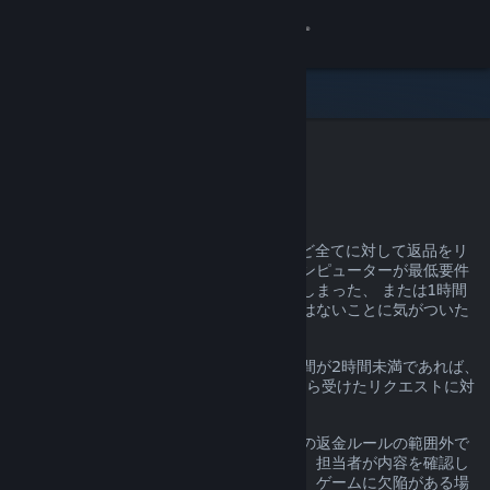
サインイン
ストア
コミュニティ
Steam返金
詳細
理由を問わず、Steam上での購入のほとんど全てに対して返品をリ
クエストすることができます。お使いのコンピューターが最低要件
サポート
を満たしていなかった、間違えて購入してしまった、 または1時間
ほどプレイしてみて初めて好みのゲームではないことに気がついた
ことがあるかもしれません。
言語を変更
返品期間内で、ゲームの場合にはプレイ時間が2時間未満であれば、
Steamモバイルアプリを入手
理由は問わず、
help.steampowered.com
から受けたリクエストに対
してValveは返金を行います。
デスクトップウェブサイトを表示
詳細は以下よりご確認いただけます。前述の返金ルールの範囲外で
あっても、リクエストを送信いただければ、担当者が内容を確認し
ます。一部の管轄区域に居住する消費者は、ゲームに欠陥がある場