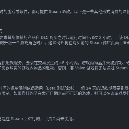
 小时的游戏或软件，都可提供 Steam 退款。以下是一些其他形式消费的退
”）
退款，要求其所依赖的产品自 DLC 购买之时起运行时间不超过 2 小时，且该
可逆的升级一个游戏角色时）。这些例外将在购买前的 Steam 商店页面上
戏内交易提供退款服务，要求在交易发生的 48 小时内，游戏内物品并未被
您欲购买的游戏内物品的退款。否则，非 Valve 游戏将无法通过 Stea
戏时间的退款限制依然适用（Beta 测试除外），但 14 天的退款期限
退款限制。如果您预购了在发行日期之前不可玩的游戏，则可以在该游戏发行
易是在 Steam 上进行的，且资金尚未使用。