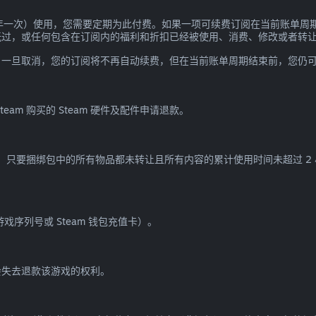
一年一次）使用，您需要定期为此付费。如果一项可续费订阅在当前账单周期
玩过，或任何包含在订阅内的福利和折扣已经被使用、消费、修改或者转
。一旦取消，您的订阅将不再自动续费，但在当前账单周期结束前，您仍
am 购买的 Steam 硬件及配件申请退款。
款，只要捆绑包中的所有物品都未转让且所有内容的累计使用时间未超过 2
游戏序列号或 Steam 钱包充值卡）。
您会失去退款该游戏的权利。