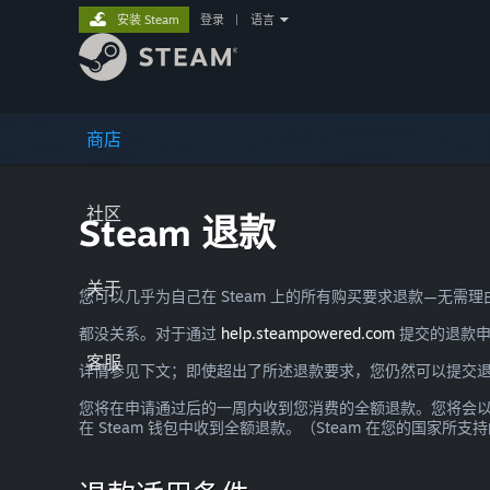
安装 Steam
登录
|
语言
商店
社区
Steam 退款
关于
您可以几乎为自己在 Steam 上的所有购买要求退款—无
都没关系。对于通过
help.steampowered.com
提交的退款申
客服
详情参见下文；即使超出了所述退款要求，您仍然可以提交
您将在申请通过后的一周内收到您消费的全额退款。您将会以 S
在 Steam 钱包中收到全额退款。（Steam 在您的国家