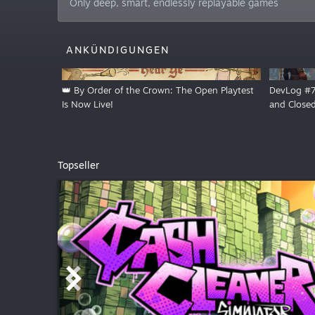
Only deep, smart, endlessly replayable games
ANKÜNDIGUNGEN
👑 By Order of the Crown: The Open Playtest
DevLog #7:
Is Now Live!
and Closed
Topseller