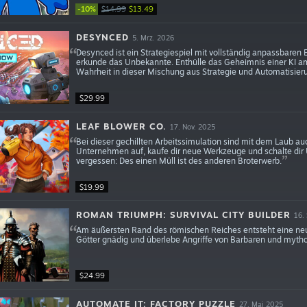
-10%
$14.99
$13.49
DESYNCED
5. Mrz. 2026
Desynced ist ein Strategiespiel mit vollständig anpassbaren
erkunde das Unbekannte. Enthülle das Geheimnis einer KI a
Wahrheit in dieser Mischung aus Strategie und Automatisier
$29.99
LEAF BLOWER CO.
17. Nov. 2025
Bei dieser gechillten Arbeitssimulation sind mit dem Laub a
Unternehmen auf, kaufe dir neue Werkzeuge und schalte dir Up
vergessen: Des einen Müll ist des anderen Broterwerb.
$19.99
ROMAN TRIUMPH: SURVIVAL CITY BUILDER
16.
Am äußersten Rand des römischen Reiches entsteht eine neue
Götter gnädig und überlebe Angriffe von Barbaren und myth
$24.99
AUTOMATE IT: FACTORY PUZZLE
27. Mai 2025