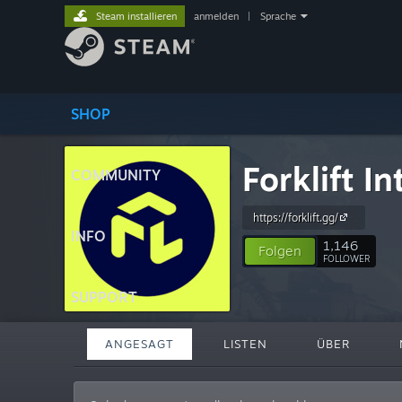
Steam installieren
anmelden
|
Sprache
SHOP
Forklift In
COMMUNITY
https://forklift.gg/
INFO
1,146
Folgen
FOLLOWER
SUPPORT
ANGESAGT
LISTEN
ÜBER