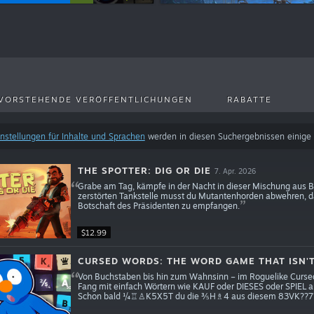
VORSTEHENDE VERÖFFENTLICHUNGEN
RABATTE
instellungen für Inhalte und Sprachen
werden in diesen Suchergebnissen einige 
THE SPOTTER: DIG OR DIE
7. Apr. 2026
Grabe am Tag, kämpfe in der Nacht in dieser Mischung aus Be
zerstörten Tankstelle musst du Mutantenhorden abwehren, d
Botschaft des Präsidenten zu empfangen.
$12.99
CURSED WORDS: THE WORD GAME THAT ISN'
Von Buchstaben bis hin zum Wahnsinn – im Roguelike Cursed
Fang mit einfach Wörtern wie KAUF oder DIESES oder SPIEL a
Schon bald ¼♖♙K5X5T du die ⅗H♗4 aus diesem 83VK??7