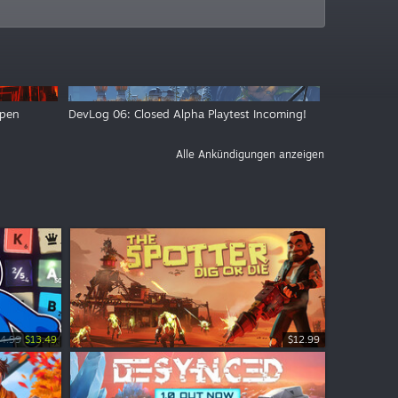
Open
DevLog 06: Closed Alpha Playtest Incoming!
Alle Ankündigungen anzeigen
4.99
$13.49
$9.99
$12.99
$4.99