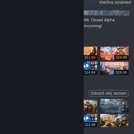
OZNÁMENÍ
Všechna oznámení
🧭Welcome to Prospice - Join the
DevLog 06: Closed Alpha
Open Playtest!
Playtest Incoming!
Nejprodávanější
$12.99
$19.99
$19.99
$14.99
$29.99
Coming Soon
Zobrazit celý seznam
$12.99
$14.99