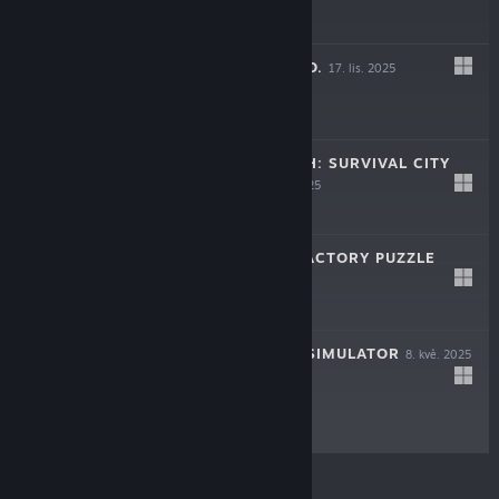
$29.99
LEAF BLOWER CO.
17. lis. 2025
$19.99
ROMAN TRIUMPH: SURVIVAL CITY
BUILDER
16. zář. 2025
$24.99
AUTOMATE IT: FACTORY PUZZLE
27. kvě. 2025
$12.49
CASH CLEANER SIMULATOR
8. kvě. 2025
$19.99
© Valve Corporation. Všechna práva vyhrazena.
Všechny ochranné známky jsou vlastnictvím