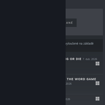
NEJPRODÁVANĚJŠÍ
NOVĚ VYDANÉ
NADCHÁZEJÍCÍ
ZLEVNĚNÉ
Výsledky nemusí zahrnovat některé produkty vyloučené na základě
Vašich předvoleb obsahu nebo jazyků
THE SPOTTER: DIG OR DIE
7. dub. 2026
$12.99
CURSED WORDS: THE WORD GAME
THAT ISN'T
2. dub. 2026
$14.99
DESYNCED
5. bře. 2026