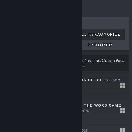
ΚΟΡΥΦΑΊΑ ΣΕ ΠΩΛΉΣΕΙΣ
ΝΈΕΣ ΚΥΚΛΟΦΟΡΊΕΣ
ΕΠΕΡΧΌΜΕΝΕΣ ΚΥΚΛΟΦΟΡΊΕΣ
ΕΚΠΤΏΣΕΙΣ
Ορισμένα προϊόντα μπορεί να έχουν εξαιρεθεί από τα αποτελέσματα βάσει
των
προτιμήσεων περιεχομένου και γλώσσας σας
THE SPOTTER: DIG OR DIE
7 Απρ 2026
$12.99
CURSED WORDS: THE WORD GAME
THAT ISN'T
2 Απρ 2026
-10%
$14.99
$13.49
DESYNCED
5 Μαρ 2026