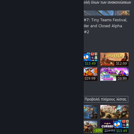
ΑΝΑΚΟΙΝΏΣΕΙΣ
Προβολή όλων των ανακοινώσεων
👑 By Order of the Crown: The
DevLog #7: Tiny Teams Festival,
Open Playtest Is Now Live!
New Trailer and Closed Alpha
Playtest #2
Κορυφαία σε πωλήσεις
-10%
$14.99
$13.49
$12.99
$19.99
$19.99
$9.99
Coming Soon
Προβολή πλήρους λίστας
-10%
$12.99
$14.99
$13.49