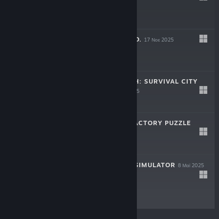
$29.99
LEAF BLOWER CO.
17 Νοε 2025
$19.99
ROMAN TRIUMPH: SURVIVAL CITY
BUILDER
16 Σεπ 2025
$24.99
AUTOMATE IT: FACTORY PUZZLE
27 Μαϊ 2025
$12.49
CASH CLEANER SIMULATOR
8 Μαϊ 2025
$19.99
© Valve Corporation. Με επιφύλαξη κάθε νόμιμου