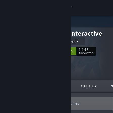
Σύνδεση
Κατάστημα
Forklift Interactive
Κοινότητα
https://forklift.gg/
Σχετικά
1,148
Ακολούθηση
ΑΚΟΛΟΥΘΟΙ
Υποστήριξη
Αλλαγή γλώσσας
ΠΡΟΒΑΛΛΌΜΕΝΑ
ΛΊΣΤΕΣ
ΣΧΕΤΙΚΆ
Αποκτήστε την εφαρμογή Steam για κινητές συσκευές
Προβολή ιστοσελίδας για υπολογιστές
Only deep, smart, endlessly replayable games