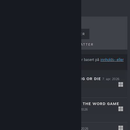
BESTSELGERE
NYE UTGIVELSER
KOMMENDE UTGIVELSER
RABATTER
Resultatene utelukker muligens visse produkter basert på
innholds- eller
språkinnstillingene dine
THE SPOTTER: DIG OR DIE
7. apr. 2026
$12.99
CURSED WORDS: THE WORD GAME
THAT ISN'T
2. apr. 2026
-10%
$14.99
$13.49
DESYNCED
5. mars 2026