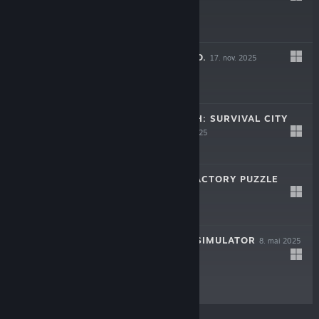
$29.99
LEAF BLOWER CO.
17. nov. 2025
$19.99
ROMAN TRIUMPH: SURVIVAL CITY
BUILDER
16. sep. 2025
$24.99
AUTOMATE IT: FACTORY PUZZLE
27. mai 2025
$12.49
CASH CLEANER SIMULATOR
8. mai 2025
$19.99