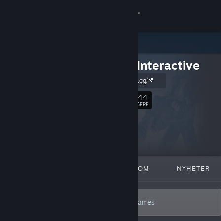
Logg inn
Butikk
Forklift Interactive
Samfunn
https://forklift.gg/
Om
1,144
Følg
FØLGERE
Kundestøtte
Bytt språk
FREMHEVET
LISTER
OM
NYHETER
Skaff deg Steam-appen på mobil
Vis skrivebordsversjon
Only deep, smart, endlessly replayable games