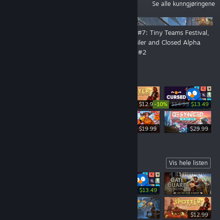
KUNNGJØRINGER
Se alle kunngjøringene
👑 By Order of the Crown: The
DevLog #7: Tiny Teams Festival,
Open Playtest Is Now Live!
New Trailer and Closed Alpha
Playtest #2
Bestselgere
-10%
$12.99
$14.99
$13.49
$19.99
$19.99
$29.99
Coming Soon
Vis hele listen
-10%
$14.99
$13.49
$12.99