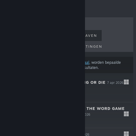
BESTVERKOCHT
NIEUWE UITGAVEN
AANKOMENDE UITGAVEN
KORTINGEN
Afhankelijk van je
voorkeuren voor inhoud of taal
, worden bepaalde
producten mogelijk niet weergegeven In de resultaten.
THE SPOTTER: DIG OR DIE
7 apr 2026
$12.99
CURSED WORDS: THE WORD GAME
THAT ISN'T
2 apr 2026
-10%
$14.99
$13.49
DESYNCED
5 mrt 2026