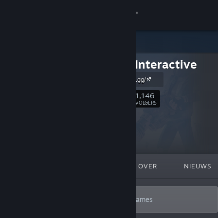
Inloggen
Winkel
Forklift Interactive
Community
https://forklift.gg/
Over
1,146
Volgen
VOLGERS
Ondersteuning
Taal wijzigen
UITGELICHT
LIJSTEN
OVER
NIEUWS
Download de mobiele Steam-app
Desktopwebsite weergeven
Only deep, smart, endlessly replayable games