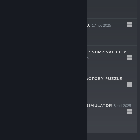
$29.99
LEAF BLOWER CO.
17 nov 2025
$19.99
ROMAN TRIUMPH: SURVIVAL CITY
BUILDER
16 sep 2025
$24.99
AUTOMATE IT: FACTORY PUZZLE
27 mei 2025
$12.49
CASH CLEANER SIMULATOR
8 mei 2025
$19.99
© Valve Corporation. Alle rechten voorbehouden. Alle