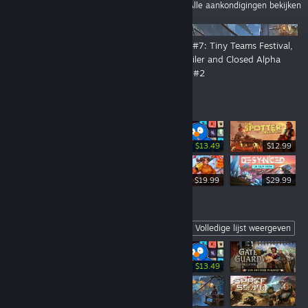
AANKONDIGINGEN
Alle aankondigingen bekijken
👑 By Order of the Crown: The
DevLog #7: Tiny Teams Festival,
Open Playtest Is Now Live!
New Trailer and Closed Alpha
Playtest #2
Bestverkocht
-10%
$14.99
$13.49
$12.99
$19.99
$19.99
$29.99
Coming Soon
Volledige lijst weergeven
-10%
$14.99
$13.49
$12.99