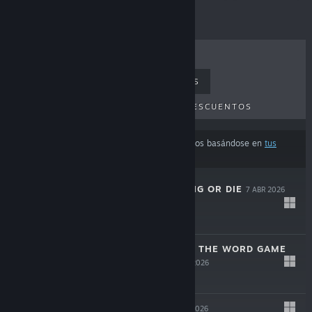
LO MÁS VENDIDO
NOVEDADES
PRÓXIMOS LANZAMIENTOS
DESCUENTOS
Los resultados pueden excluir algunos productos basándose en
tus
preferencias de idioma o contenido
THE SPOTTER: DIG OR DIE
7 ABR 2026
$12.99
CURSED WORDS: THE WORD GAME
THAT ISN'T
2 ABR 2026
-10%
$14.99
$13.49
DESYNCED
5 MAR 2026