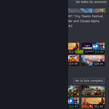
ANUNCIOS
Ver todos los anuncios
👑 By Order of the Crown: The
DevLog #7: Tiny Teams Festival,
Open Playtest Is Now Live!
New Trailer and Closed Alpha
Playtest #2
Lo más vendido
-10%
$12.99
$14.99
$13.49
$19.99
$19.99
$29.99
Coming Soon
Ver la lista completa
-10%
$14.99
$13.49
$12.99