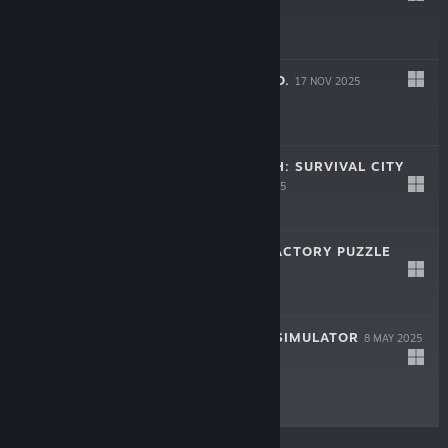
$29.99
LEAF BLOWER CO.
17 NOV 2025
$19.99
ROMAN TRIUMPH: SURVIVAL CITY
BUILDER
16 SEP 2025
$24.99
AUTOMATE IT: FACTORY PUZZLE
27 MAY 2025
$12.49
CASH CLEANER SIMULATOR
8 MAY 2025
$19.99
© Valve Corporation. Todos los derechos reservados.