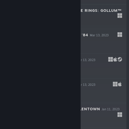
THE LORD OF THE RINGS: GOLLUM™
May 25, 2023
$49.99
ROUGH JUSTICE: '84
Mar 13, 2023
$19.99
BAROTRAUMA
Mar 13, 2023
-50%
$34.99
$17.49
LIFE OF DELTA
Mar 13, 2023
-90%
$19.99
$1.99
CHILDREN OF SILENTOWN
Jan 11, 2023
$19.99