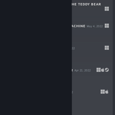
THE HEART OF THE TEDDY BEAR
Dec 6, 2022
$5.99
WILDCAT GUN MACHINE
May 4, 2022
$14.99
WARPIPS
Apr 21, 2022
$16.99
GODLIKE BURGER
Apr 21, 2022
$19.99
VELONE
Apr 21, 2022
$16.99