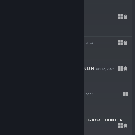
$39.99
REVEIL
Mar 6, 2024
$19.99
INKULINATI
Feb 22, 2024
$24.99
FLING TO THE FINISH
Jan 18, 2024
$19.99
NEW CYCLE
Jan 18, 2024
$29.99
DESTROYER: THE U-BOAT HUNTER
Dec 6, 2023
$29.99