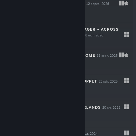
BLOODGROUNDS
12 берез. 2026
-50%
$19.99
$9.99
STAR TREK: VOYAGER - ACROSS
THE UNKNOWN
18 лют. 2026
$34.99
YIELD! FALL OF ROME
11 серп. 2025
$19.99
ONCE UPON A PUPPET
23 квіт. 2025
$24.99
INTO THE EMBERLANDS
20 січ. 2025
$6.59
WILD WOODS
9 груд. 2024