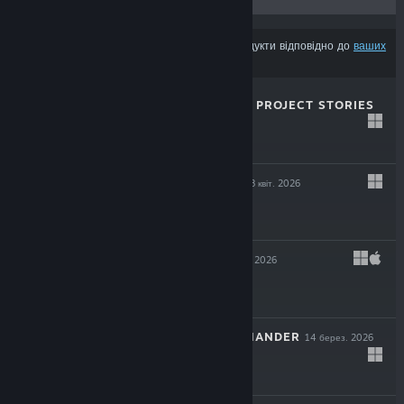
З результатів може бути вилучено деякі продукти відповідно до
ваших
уподобань вмісту чи мови
MAGIN: THE RAT PROJECT STORIES
29 квіт. 2026
$19.99
THE OCCULTIST
8 квіт. 2026
$29.99
LEAVES 3
14 берез. 2026
$11.99
SHERMAN COMMANDER
14 берез. 2026
$29.99