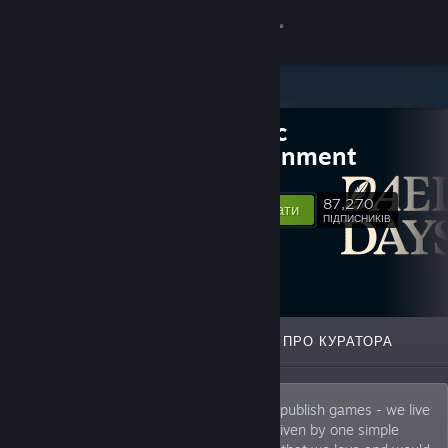
Увійти
Крамниця
Daedalic
Спільнота
Entertainment
Інформація
87,270
Відстежувати
ПІДПИСНИКІВ
Підтримка
Змінити мову
ВІДІБРАНЕ
СПИСКИ
ПРО КУРАТОРА
Завантажити мобільний застосунок Steam
Переглянути повну версію
At Daedalic Entertainment, we don’t just publish games - we live
and breathe indie gaming. Our team is driven by one simple