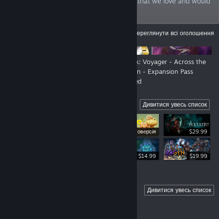
philosophy: we bring games to the world that we love and would
play ourselves.
ОГОЛОШЕННЯ
Переглянути всі оголошення
New Look, New Show - Still us!
Star Trek: Voyager - Across the
Unknown - Expansion Pass
Launched
Highlights
Дивитися увесь список
Демоверсія
$29.99
$34.99
$14.99
$19.99
Coming Soon
Дивитися увесь список