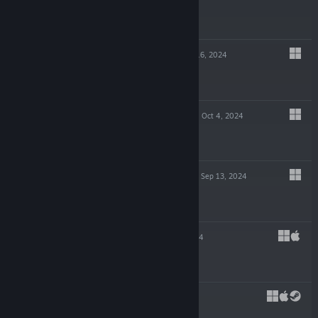
$14.99
GLITCHPUNK
Oct 16, 2024
-90%
$19.99
$1.99
POTION TYCOON
Oct 4, 2024
$19.99
EDGE OF SANITY
Sep 13, 2024
$19.99
SHIFT 87
Jul 23, 2024
$4.99
CAPES
May 29, 2024