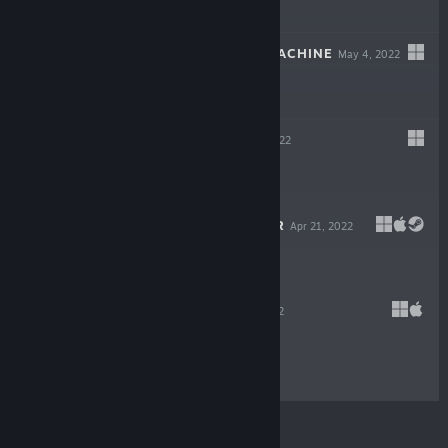
$5.99
WILDCAT GUN MACHINE
May 4, 2022
$14.99
WARPIPS
Apr 21, 2022
$16.99
GODLIKE BURGER
Apr 21, 2022
$19.99
VELONE
Apr 21, 2022
$16.99