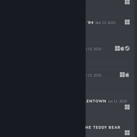
May 25, 2023
$49.99
ROUGH JUSTICE: '84
Mar 13, 2023
$19.99
BAROTRAUMA
Mar 13, 2023
-50%
$34.99
$17.49
LIFE OF DELTA
Mar 13, 2023
-90%
$19.99
$1.99
CHILDREN OF SILENTOWN
Jan 11, 2023
$19.99
THE HEART OF THE TEDDY BEAR
Dec 6, 2022