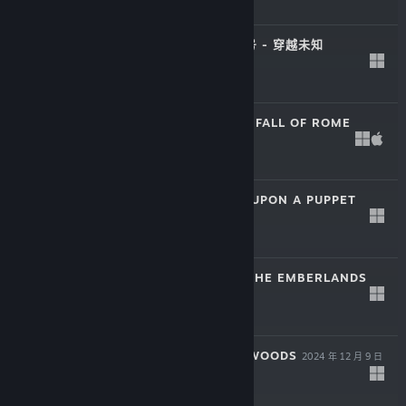
-50%
$19.99
$9.99
星际迷航：航海家号 - 穿越未知
2026 年 2 月 18 日
$34.99
罗马陨落 - YIELD! FALL OF ROME
2025 年 8 月 11 日
$19.99
木偶往事 - ONCE UPON A PUPPET
2025 年 4 月 23 日
$24.99
雾方福地 - INTO THE EMBERLANDS
2025 年 1 月 20 日
$6.59
喵门镖局 - WILD WOODS
2024 年 12 月 9 日
$14.99