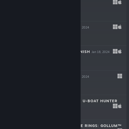
REVEIL
Mar 6, 2024
$19.99
INKULINATI
Feb 22, 2024
$24.99
FLING TO THE FINISH
Jan 18, 2024
$19.99
NEW CYCLE
Jan 18, 2024
$29.99
DESTROYER: THE U-BOAT HUNTER
Dec 6, 2023
$29.99
THE LORD OF THE RINGS: GOLLUM™