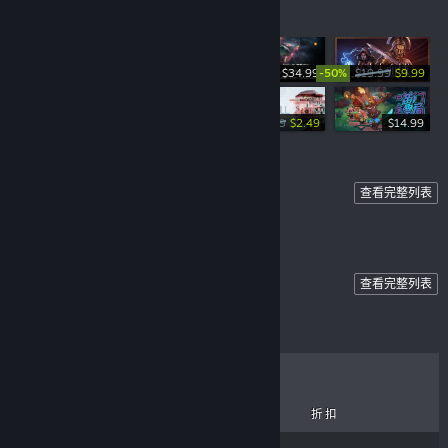
热销商品
-50%
$34.99
$19.99
$9.99
-50%
-75%
$34.99
$17.49
$9.99
$2.49
$14.99
Demos
查看完整列表
Check out our current demos!
版
版
用版
试用版
费试用版
免费试用版
Multiplayer
查看完整列表
9
99
7.49
19.99
$19.99
$15.99
$19.99
$14.99
热销商品
新品
即将推出
折扣