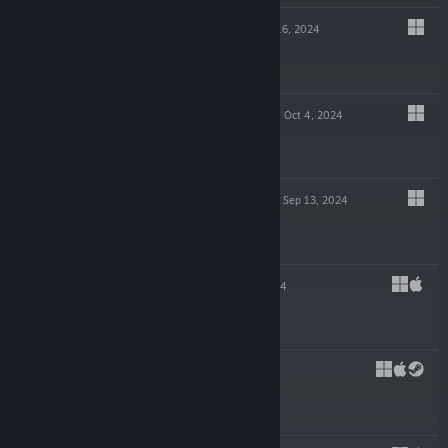
GLITCHPUNK
Oct 16, 2024
-90%
$19.99
$1.99
POTION TYCOON
Oct 4, 2024
$19.99
EDGE OF SANITY
Sep 13, 2024
$19.99
SHIFT 87
Jul 23, 2024
$4.99
CAPES
May 29, 2024
$39.99