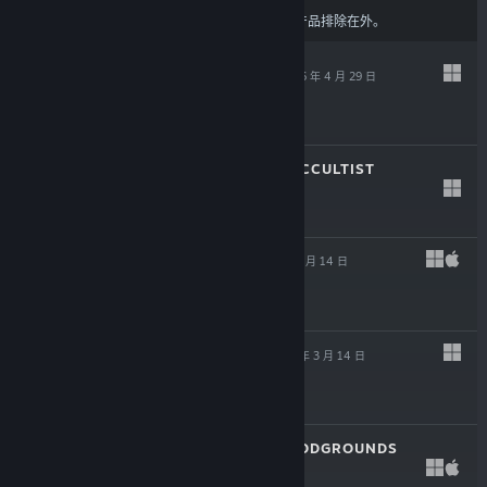
结果可能会根据您的
内容或语言偏好设置
将某些产品排除在外。
魔忌 - MAGIN
2026 年 4 月 29 日
$19.99
诡岛灵探 - THE OCCULTIST
2026 年 4 月 8 日
$29.99
LEAVES 3
2026 年 3 月 14 日
$11.99
谢尔曼指挥官
2026 年 3 月 14 日
$29.99
角斗士血域 - BLOODGROUNDS
2026 年 3 月 12 日