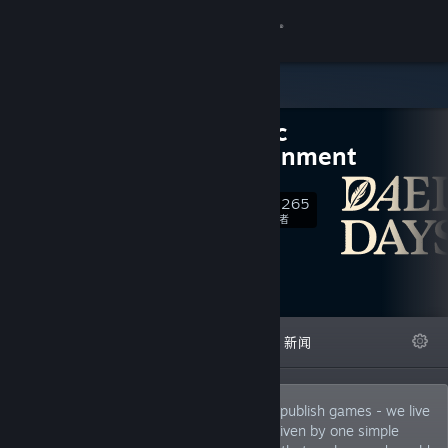
登录
商店
Daedalic
社区
Entertainment
关于
87,265
关注
关注者
客服
更改语言
精选
列表
关于
新闻
获取 Steam 手机应用
查看桌面版网站
At Daedalic Entertainment, we don’t just publish games - we live
and breathe indie gaming. Our team is driven by one simple