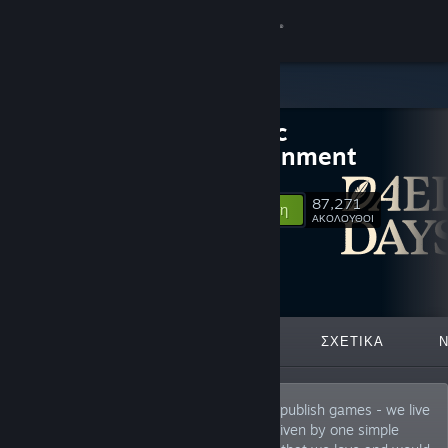
Σύνδεση
Κατάστημα
Daedalic
Κοινότητα
Entertainment
Σχετικά
87,271
Ακολούθηση
ΑΚΟΛΟΥΘΟΙ
Υποστήριξη
Αλλαγή γλώσσας
ΠΡΟΒΑΛΛΌΜΕΝΑ
ΛΊΣΤΕΣ
ΣΧΕΤΙΚΆ
Αποκτήστε την εφαρμογή Steam για κινητές συσκευές
Προβολή ιστοσελίδας για υπολογιστές
At Daedalic Entertainment, we don’t just publish games - we live
and breathe indie gaming. Our team is driven by one simple