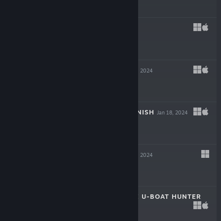
$39.99
REVEIL
Mar 6, 2024
$19.99
INKULINATI
Feb 22, 2024
$24.99
FLING TO THE FINISH
Jan 18, 2024
$19.99
NEW CYCLE
Jan 18, 2024
$29.99
DESTROYER: THE U-BOAT HUNTER
Dec 6, 2023
$29.99