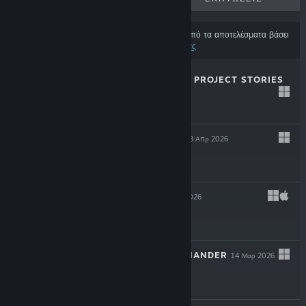
Ορισμένα προϊόντα μπορεί να έχουν εξαιρεθεί από τα αποτελέσματα βάσει
των
προτιμήσεων περιεχομένου και γλώσσας σας
MAGIN: THE RAT PROJECT STORIES
29 Απρ 2026
$19.99
THE OCCULTIST
8 Απρ 2026
$29.99
LEAVES 3
14 Μαρ 2026
$11.99
SHERMAN COMMANDER
14 Μαρ 2026
$29.99