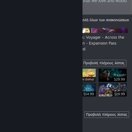
philosophy: we bring games to the world that we love and would
play ourselves.
ΑΝΑΚΟΙΝΏΣΕΙΣ
Προβολή όλων των ανακοινώσεων
New Look, New Show - Still us!
Star Trek: Voyager - Across the
Unknown - Expansion Pass
Launched
Highlights
Προβολή πλήρους λίστας
Δωρεάν demo
$29.99
$34.99
$14.99
$19.99
Coming Soon
Προβολή πλήρους λίστας