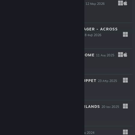
BLOODGROUNDS
12 Μαρ 2026
-50%
$19.99
$9.99
STAR TREK: VOYAGER - ACROSS
THE UNKNOWN
18 Φεβ 2026
$34.99
YIELD! FALL OF ROME
11 Αυγ 2025
$19.99
ONCE UPON A PUPPET
23 Απρ 2025
$24.99
INTO THE EMBERLANDS
20 Ιαν 2025
$6.59
WILD WOODS
9 Δεκ 2024