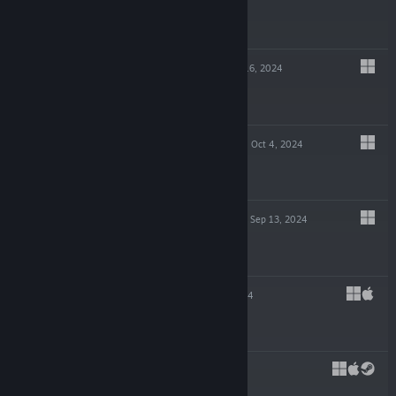
$14.99
GLITCHPUNK
Oct 16, 2024
-90%
$19.99
$1.99
POTION TYCOON
Oct 4, 2024
$19.99
EDGE OF SANITY
Sep 13, 2024
$19.99
SHIFT 87
Jul 23, 2024
$4.99
CAPES
May 29, 2024