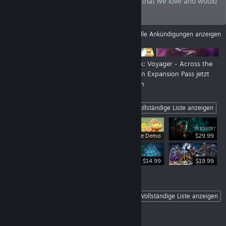
philosophy: we bring games to the world that we love and would
play ourselves.
ANKÜNDIGUNGEN
Alle Ankündigungen anzeigen
New Look, New Show - Still us!
Star Trek: Voyager - Across the
Unknown Expansion Pass jetzt
erhältlich
Highlights
Vollständige Liste anzeigen
Kostenlose Demo
$29.99
$34.99
$14.99
$19.99
Coming Soon
Vollständige Liste anzeigen