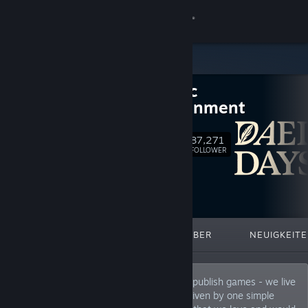
Anmelden
Shop
Daedalic
Community
Entertainment
Info
87,271
Folgen
FOLLOWER
Support
Sprache ändern
ANGESAGT
LISTEN
ÜBER
NEUIGKEIT
Steam-Mobile-App herunterladen
Desktopversion anzeigen
At Daedalic Entertainment, we don’t just publish games - we live
and breathe indie gaming. Our team is driven by one simple