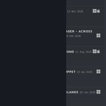
$29.99
BLOODGROUNDS
12. Mrz. 2026
-50%
$19.99
$9.99
STAR TREK: VOYAGER - ACROSS
THE UNKNOWN
18. Feb. 2026
$34.99
YIELD! FALL OF ROME
11. Aug. 2025
$19.99
ONCE UPON A PUPPET
23. Apr. 2025
$24.99
INTO THE EMBERLANDS
20. Jan. 2025
$6.59