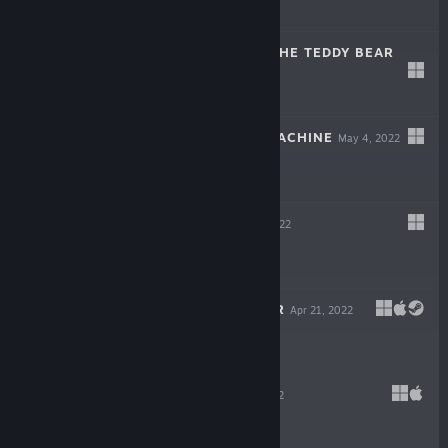
$19.99
THE HEART OF THE TEDDY BEAR
Dec 6, 2022
$5.99
WILDCAT GUN MACHINE
May 4, 2022
$14.99
WARPIPS
Apr 21, 2022
$16.99
GODLIKE BURGER
Apr 21, 2022
$19.99
VELONE
Apr 21, 2022
$16.99