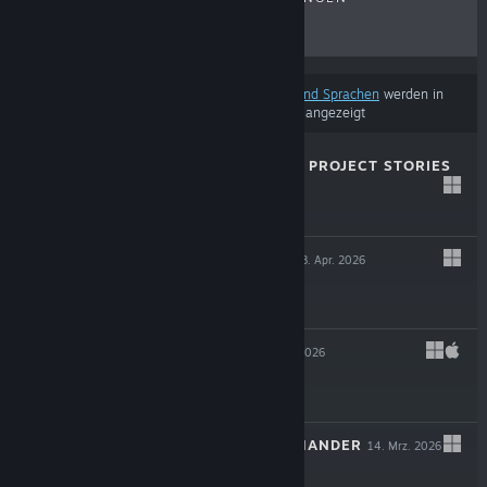
RABATTE
Basierend auf
Ihren Einstellungen für Inhalte und Sprachen
werden in
diesen Suchergebnissen einige Produkte nicht angezeigt
MAGIN: THE RAT PROJECT STORIES
29. Apr. 2026
$19.99
THE OCCULTIST
8. Apr. 2026
$29.99
LEAVES 3
14. Mrz. 2026
$11.99
SHERMAN COMMANDER
14. Mrz. 2026