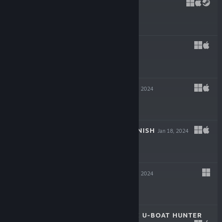
CAPES
May 29, 2024
$39.99
REVEIL
Mar 6, 2024
$19.99
INKULINATI
Feb 22, 2024
$24.99
FLING TO THE FINISH
Jan 18, 2024
$19.99
NEW CYCLE
Jan 18, 2024
$29.99
DESTROYER: THE U-BOAT HUNTER