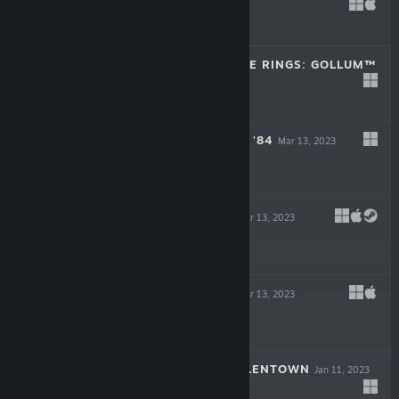
Dec 6, 2023
$29.99
THE LORD OF THE RINGS: GOLLUM™
May 25, 2023
$49.99
ROUGH JUSTICE: '84
Mar 13, 2023
$19.99
BAROTRAUMA
Mar 13, 2023
-50%
$34.99
$17.49
LIFE OF DELTA
Mar 13, 2023
-90%
$19.99
$1.99
CHILDREN OF SILENTOWN
Jan 11, 2023