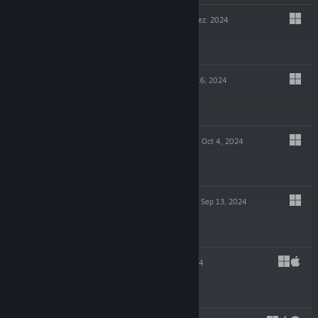
WILD WOODS
9. Dez. 2024
$14.99
GLITCHPUNK
Oct 16, 2024
-90%
$19.99
$1.99
POTION TYCOON
Oct 4, 2024
$19.99
EDGE OF SANITY
Sep 13, 2024
$19.99
SHIFT 87
Jul 23, 2024
$4.99