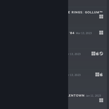
$29.99
THE LORD OF THE RINGS: GOLLUM™
May 25, 2023
$49.99
ROUGH JUSTICE: '84
Mar 13, 2023
$19.99
BAROTRAUMA
Mar 13, 2023
-50%
$34.99
$17.49
LIFE OF DELTA
Mar 13, 2023
-90%
$19.99
$1.99
CHILDREN OF SILENTOWN
Jan 11, 2023
$19.99