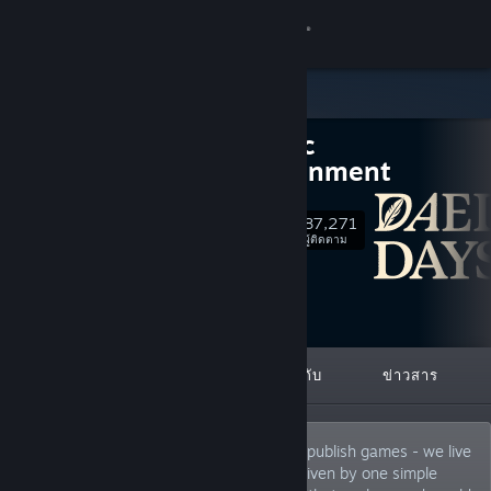
เข้าสู่ระบบ
ร้านค้า
Daedalic
ชุมชน
Entertainment
เกี่ยวกับ
87,271
ติดตาม
ผู้ติดตาม
ฝ่ายสนับสนุน
เปลี่ยนภาษา
โดดเด่น
รายการ
เกี่ยวกับ
ข่าวสาร
รับแอป Steam แบบพกพา
ชมเว็บไซต์สำหรับเดสก์ท็อป
At Daedalic Entertainment, we don’t just publish games - we live
and breathe indie gaming. Our team is driven by one simple