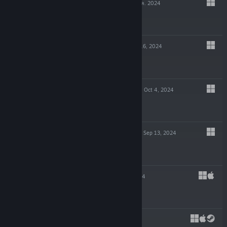
WILD WOODS
9 ธ.ค. 2024
$14.99
GLITCHPUNK
Oct 16, 2024
-90%
$19.99
$1.99
POTION TYCOON
Oct 4, 2024
$19.99
EDGE OF SANITY
Sep 13, 2024
$19.99
SHIFT 87
Jul 23, 2024
$4.99
CAPES
May 29, 2024