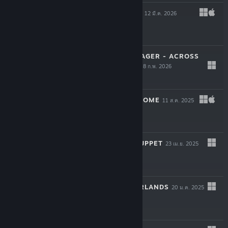
BLOODGROUNDS
12 มี.ค. 2026
-50%
$19.99
$9.99
STAR TREK: VOYAGER - ACROSS
THE UNKNOWN
18 ก.พ. 2026
$34.99
YIELD! FALL OF ROME
11 ส.ค. 2025
$19.99
ONCE UPON A PUPPET
23 เม.ย. 2025
$24.99
INTO THE EMBERLANDS
20 ม.ค. 2025
$6.59