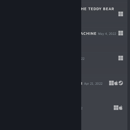
THE HEART OF THE TEDDY BEAR
Dec 6, 2022
$5.99
WILDCAT GUN MACHINE
May 4, 2022
$14.99
WARPIPS
Apr 21, 2022
$16.99
GODLIKE BURGER
Apr 21, 2022
$19.99
VELONE
Apr 21, 2022
$16.99