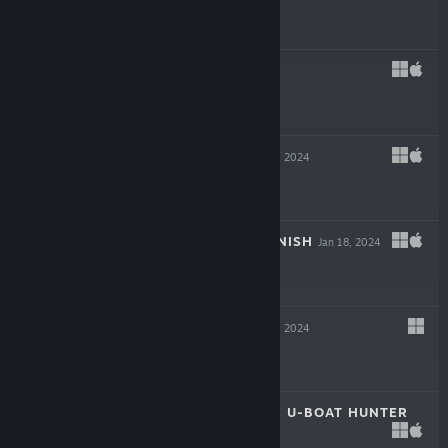
$39.99
REVEIL
Mar 6, 2024
$19.99
INKULINATI
Feb 22, 2024
$24.99
FLING TO THE FINISH
Jan 18, 2024
$19.99
NEW CYCLE
Jan 18, 2024
$29.99
DESTROYER: THE U-BOAT HUNTER
Dec 6, 2023