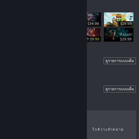
ขายดีที่สุด
$34.99
$19.99
-50%
-50%
$34.99
$17.49
$19.99
$9.99
$29.99
Demos
ดูรายการแบบเต็ม
Check out our current demos!
ี
ฟรี
มฟรี
โมฟรี
เดโมฟรี
เดโมฟรี
Multiplayer
ดูรายการแบบเต็ม
9
99
7.49
19.99
$19.99
$15.99
$19.99
$14.99
ขายดีที่สุด
วางจำหน่ายล่าสุด
ใกล้วางจำหน่าย