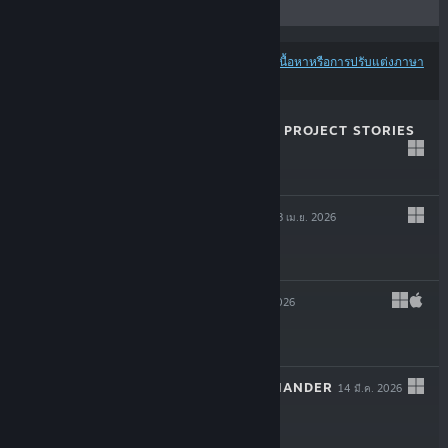
ส่วนลด
ผลลัพธ์อาจไม่รวมบางผลิตภัณฑ์ โดยพิจารณาจาก
เนื้อหาหรือการปรับแต่งภาษา
ของคุณ
MAGIN: THE RAT PROJECT STORIES
29 เม.ย. 2026
$19.99
THE OCCULTIST
8 เม.ย. 2026
$29.99
LEAVES 3
14 มี.ค. 2026
$11.99
SHERMAN COMMANDER
14 มี.ค. 2026
$29.99