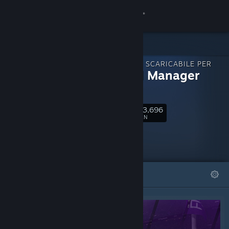
Accedi
Negozio
CONTENUTO SCARICABILE PER
Comunità
Football Manager
2021
Informazioni
53,696
Segui
FAN
Assistenza
Cambia la lingua
IN EVIDENZA
LISTE
Ottieni l'app mobile di Steam
Visualizza il sito web per desktop