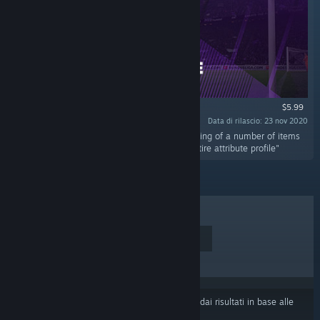
$5.99
Data di rilascio: 23 nov 2020
"The in-game editor enables the real-time editing of a number of items
within Football Manager, such as a player's entire attribute profile"
I PIÙ VENDUTI
NUOVE USCITE
PROSSIME USCITE
SCONTI
Alcuni prodotti potrebbero essere stati esclusi dai risultati in base alle
tue preferenze di contenuti o lingua
.